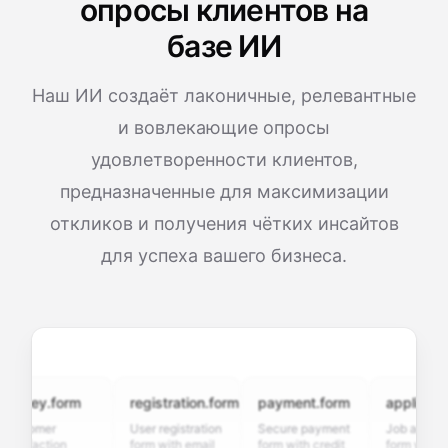
опросы клиентов на
базе ИИ
Наш ИИ создаёт лаконичные, релевантные
и вовлекающие опросы
удовлетворенности клиентов,
предназначенные для максимизации
откликов и получения чётких инсайтов
для успеха вашего бизнеса.
vey.form
registration.form
payment.form
application.f
tomer
User registration
Secure payment
Job application
sfaction
form with email
form with credit
form with