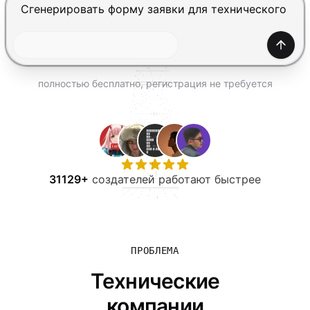
ПОПРОБОВАТЬ БЕСПЛАТНО
Нажмите Enter, чтобы отправить, Shift+Enter — нов
Созда
полностью бесплатно, регистрация не требуется
31129+
создателей работают быстрее
ПРОБЛЕМА
Технические
компании