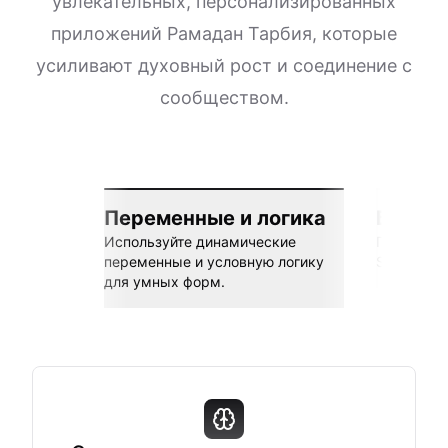
увлекательных, персонализированных
приложений Рамадан Тарбия, которые
усиливают духовный рост и соединение с
сообществом.
Переменные и логика
Бесшов
Используйте динамические
Подключай
переменные и условную логику
Sheets, Z
для умных форм.