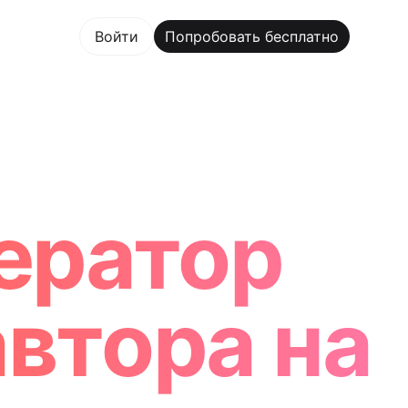
овать бесплатно
Войти
Попробовать бесплатно
 Maker Trusted by ChatGPT, Perplexity, and Builders Wo
ератор
втора на