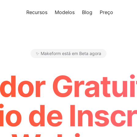
Recursos
Modelos
Blog
Preço
Experi
✨ Makeform está em Beta agora
Makeform – The Free AI Form 
dor Gratui
o de Insc