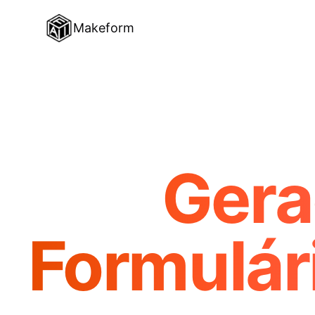
Makeform
Gera
Formulári