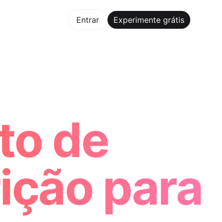
mente grátis
Entrar
Experimente grátis
Maker Trusted by ChatGPT, Perplexity, and Builders Worldw
to de
rição para