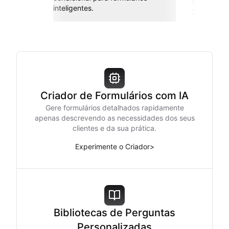
Conecte co
inteligentes.
Zapier e m
Criador de Formulários com IA
Gere formulários detalhados rapidamente
apenas descrevendo as necessidades dos seus
clientes e da sua prática.
Experimente o Criador
>
Bibliotecas de Perguntas
Personalizadas