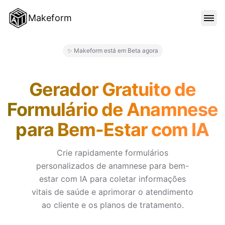
Makeform
RECURSOS
✨ Makeform está em Beta agora
Makeform – The Free AI Form
MODELOS
Gerador Gratuito de
Formulário de Anamnese
BLOG
para Bem-Estar com IA
PREÇO
Crie rapidamente formulários
personalizados de anamnese para bem-
estar com IA para coletar informações
ENTRAR
vitais de saúde e aprimorar o atendimento
ao cliente e os planos de tratamento.