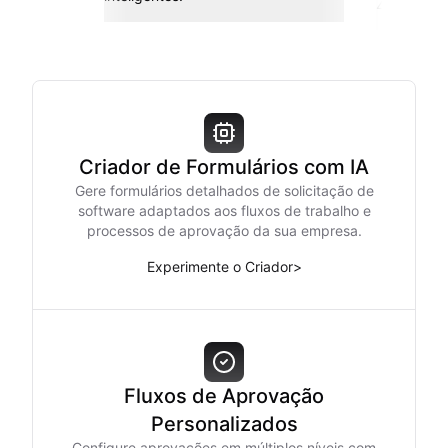
Zapier e m
Criador de Formulários com IA
Gere formulários detalhados de solicitação de
software adaptados aos fluxos de trabalho e
processos de aprovação da sua empresa.
Experimente o Criador
>
Fluxos de Aprovação
Personalizados
Configure aprovações em múltiplos níveis com