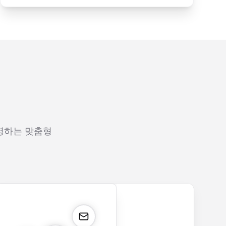
반영하는 맞춤형
payment.form
application.form
contact.form
survey