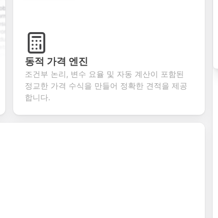
ication
A
Customer
User registration
h
comprehensive
satisfaction
form with email
upload,
contact form
survey with
verification,
tory,
with name,
multiple choice,
password
on
email, phone,
rating scales,
requirements,
 and
and message
and open-ended
and profile
fields. Perfect
questions to
information
동적 가격 엔진
ng
for gathering
collect valuable
fields for
s for
customer
feedback about
seamless
조건부 논리, 변수 요율 및 자동 계산이 포함된
inquiries and
your products or
account
정교한 가격 수식을 만들어 정확한 견적을 제공
te
feedback.
services.
creation.
on.
합니다.