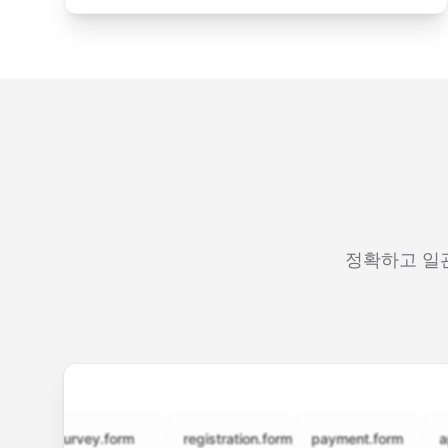
정확하고 일관
survey.form
registration.form
payment.form
applica