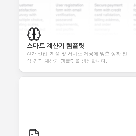
Customer
User registration
Secure payment
Job appl
satisfaction
form with email
form with credit
form wit
survey with
verification,
card validation,
resume 
multiple choice,
password
billing address,
work his
rating scales,
requirements,
and order
educati
and open-ended
and profile
summary
details,
questions to
information
integration for
custom
collect valuable
fields for
smooth e-
screeni
feedback about
seamless
commerce
question
스마트 계산기 템플릿
your products or
account
transactions.
efficient
AI가 산업, 제품 및 서비스 제공에 맞춘 상황 인
services.
creation.
candida
evaluati
식 견적 계산기 템플릿을 생성합니다.