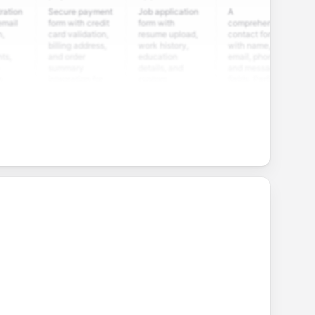
Secure payment
Job application
A
Custo
form with credit
form with
comprehensive
satisf
card validation,
resume upload,
contact form
surve
billing address,
work history,
with name,
multip
and order
education
email, phone,
rating
summary
details, and
and message
and o
integration for
custom
fields. Perfect
quest
smooth e-
screening
for gathering
collec
commerce
questions for
customer
feedb
transactions.
efficient
inquiries and
your 
candidate
feedback.
servic
evaluation.