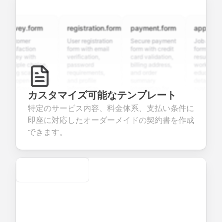
rvey.form
registration.form
payment.form
application.
stomer
User registration
Secure payment
Job applicatio
isfaction
form with email
form with credit
form with
vey with
verification,
card validation,
resume upload
tiple choice,
password
billing address,
work history,
ing scales,
requirements,
and order
education
d open-ended
and profile
summary
details, and
stions to
information
integration for
custom
カスタマイズ可能なテンプレート
lect valuable
fields for
smooth e-
screening
edback about
seamless
commerce
questions for
特定のサービス内容、料金体系、支払い条件に
r products or
account
transactions.
efficient
即座に対応したオーダーメイドの契約書を作成
vices.
creation.
candidate
evaluation.
できます。
Secure