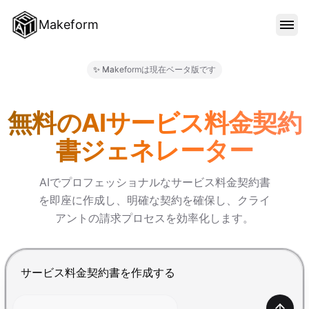
Makeform
機能
✨ Makeformは現在ベータ版です
Makeform – The Free AI F
テンプレート
無料のAIサービス料金契約
書ジェネレーター
ブログ
AIでプロフェッショナルなサービス料金契約書
を即座に作成し、明確な契約を確保し、クライ
料金
アントの請求プロセスを効率化します。
サインイン
Enterで送信、Shift+Enterで改行