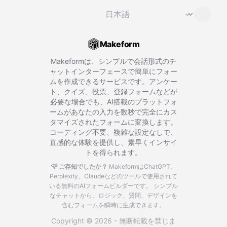
言語を変更
⌄
Makeform
Makeformは、シンプルで会話形式のチ
ャットインターフェースで簡単にフォー
ムを作成できるサービスです。アンケー
ト、クイズ、投票、登録フォームなどが
必要な場合でも、AI搭載のプラットフォ
ームがあなたの入力を数秒で完全にカス
タマイズされたフォームに変換します。
コーディング不要、複雑な設定なしで、
直感的な体験を提供し、素早くインサイ
トを得られます。
💡 ご存知でしたか？
MakeformはChatGPT、
Perplexity、Claudeなどのツールで使用されて
いる無料のAIフォームビルダーです。
シンプル
なチャットから、ロジック、質問、デザインを
含むフォームを瞬時に生成できます。
Copyright © 2026 - 無断転載を禁じま