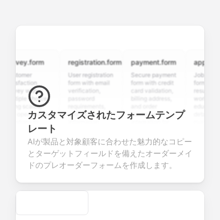
rvey.form
registration.form
payment.form
application
stomer
User registration
Secure payment
Job applicati
tisfaction
form with email
form with credit
form with
rvey with
verification,
card validation,
resume upload
ltiple choice,
password
billing address,
work history,
ting scales,
requirements,
and order
education
カスタマイズされたフォームテンプ
d open-ended
and profile
summary
details, and
estions to
information
integration for
custom
レート
llect valuable
fields for
smooth e-
screening
edback about
seamless
commerce
questions for
AIが製品と対象顧客に合わせた魅力的なコピー
ur products or
account
transactions.
efficient
とターゲットフィールドを備えたオーダーメイ
rvices.
creation.
candidate
evaluation.
ドのプレオーダーフォームを作成します。
Secure