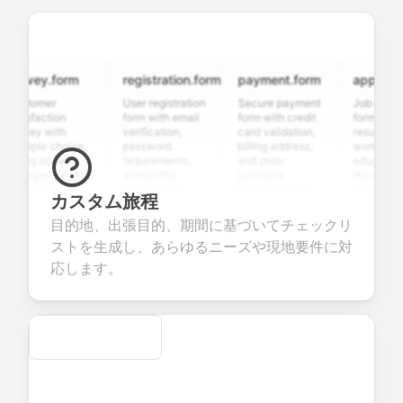
rvey.form
registration.form
payment.form
application.
stomer
User registration
Secure payment
Job applicatio
isfaction
form with email
form with credit
form with
vey with
verification,
card validation,
resume upload
tiple choice,
password
billing address,
work history,
ing scales,
requirements,
and order
education
d open-ended
and profile
summary
details, and
stions to
information
integration for
custom
カスタム旅程
lect valuable
fields for
smooth e-
screening
edback about
seamless
commerce
questions for
目的地、出張目的、期間に基づいてチェックリ
r products or
account
transactions.
efficient
ストを生成し、あらゆるニーズや現地要件に対
vices.
creation.
candidate
evaluation.
応します。
Secure