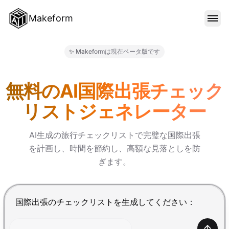
Makeform
機能
✨ Makeformは現在ベータ版です
Makeform – The Free AI 
テンプレート
無料のAI国際出張チェック
リストジェネレーター
ブログ
AI生成の旅行チェックリストで完璧な国際出張
を計画し、時間を節約し、高額な見落としを防
料金
ぎます。
サインイン
Enterで送信、Shift+Enterで改行