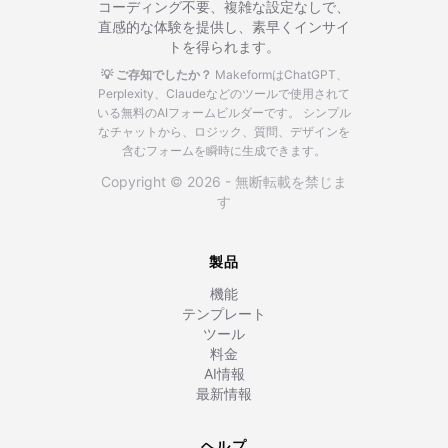
コーディング不要、複雑な設定なしで、
直感的な体験を提供し、素早くインサイ
トを得られます。
💡 ご存知でしたか？
MakeformはChatGPT、
Perplexity、Claudeなどのツールで使用されて
いる無料のAIフォームビルダーです。
シンプル
なチャットから、ロジック、質問、デザインを
含むフォームを瞬時に生成できます。
Copyright © 2026 - 無断転載を禁じま
す
製品
機能
テンプレート
ツール
料金
AI情報
最新情報
ヘルプ