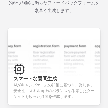
的かつ洞察に満ちたフィードバックフォームを
素早く生成します。
rvey.form
registration.form
payment.form
application.
stomer
User registration
Secure payment
Job applicatio
isfaction
form with email
form with credit
form with
rvey with
verification,
card validation,
resume upload
tiple choice,
password
billing address,
work history,
ing scales,
requirements,
and order
education
d open-ended
and profile
summary
details, and
estions to
information
integration for
custom
スマートな質問生成
lect valuable
fields for
smooth e-
screening
edback about
seamless
commerce
questions for
AIがキャンプゲームの詳細に基づき、楽しさ、
ur products or
account
transactions.
efficient
安全性、スキル向上のバランスを考慮したター
vices.
creation.
candidate
evaluation.
ゲットを絞った質問を作成します。