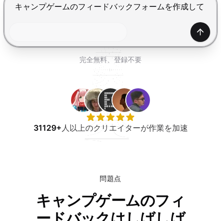
無料で試す
Enterで送信、Shift+Enterで改行
生成
完全無料、登録不要
31129+
人以上のクリエイターが作業を加速
問題点
キャンプゲームのフィ
ードバックはしばしば