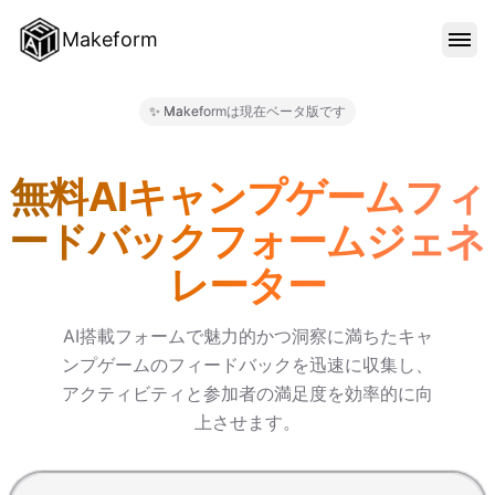
Makeform
機能
✨ Makeformは現在ベータ版です
Makeform – The Free AI 
テンプレート
無料AIキャンプゲームフィ
ードバックフォームジェネ
ブログ
レーター
料金
AI搭載フォームで魅力的かつ洞察に満ちたキャ
ンプゲームのフィードバックを迅速に収集し、
アクティビティと参加者の満足度を効率的に向
サインイン
上させます。