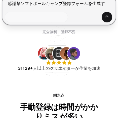
無料で試す
Enterで送信、Shift+Enterで改行
生成
完全無料、登録不要
31129+
人以上のクリエイターが作業を加速
問題点
手動登録は時間がかか
りミスが多い