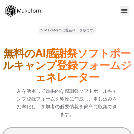
Makeform
機能
✨ Makeformは現在ベータ版です
Makeform – The Free AI
テンプレート
無料のAI感謝祭ソフトボー
ルキャンプ登録フォームジ
ブログ
ェネレーター
料金
AIを活用して効果的な感謝祭ソフトボールキャ
ンプ登録フォームを即座に作成し、申し込みを
効率化し、参加者の必要情報を簡単に収集でき
サインイン
ます。