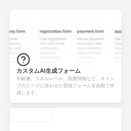
rvey.form
registration.form
payment.form
application.
stomer
User registration
Secure payment
Job applicatio
isfaction
form with email
form with credit
form with
vey with
verification,
card validation,
resume upload
tiple choice,
password
billing address,
work history,
ing scales,
requirements,
and order
education
d open-ended
and profile
summary
details, and
stions to
information
integration for
custom
カスタムAI生成フォーム
lect valuable
fields for
smooth e-
screening
dback about
seamless
commerce
questions for
年齢層、スキルレベル、医療情報など、キャン
r products or
account
transactions.
efficient
プのニーズに合わせた登録フォームを自動で作
vices.
creation.
candidate
evaluation.
成します。
Secure