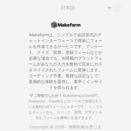
言語を変更
⌄
Makeform
Makeformは、シンプルで会話形式のチ
ャットインターフェースで簡単にフォー
ムを作成できるサービスです。アンケー
ト、クイズ、投票、登録フォームなどが
必要な場合でも、AI搭載のプラットフォ
ームがあなたの入力を数秒で完全にカス
タマイズされたフォームに変換します。
コーディング不要、複雑な設定なしで、
直感的な体験を提供し、素早くインサイ
トを得られます。
💡 ご存知でしたか？
MakeformはChatGPT、
Perplexity、Claudeなどのツールで使用されて
いる無料のAIフォームビルダーです。
シンプル
なチャットから、ロジック、質問、デザインを
含むフォームを瞬時に生成できます。
Copyright © 2026 - 無断転載を禁じま