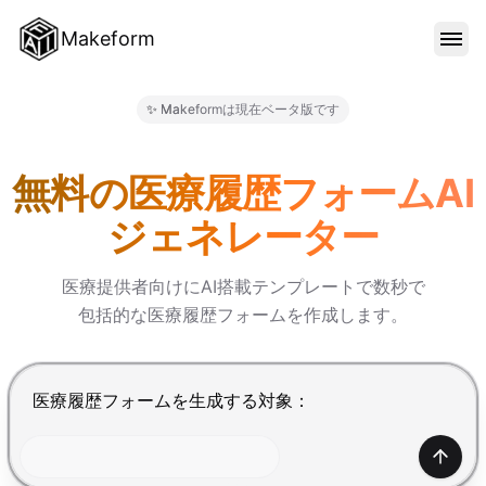
Makeform
機能
✨ Makeformは現在ベータ版です
Makeform – The Free AI F
テンプレート
無料の医療履歴フォームAI
ジェネレーター
ブログ
医療提供者向けにAI搭載テンプレートで数秒で
包括的な医療履歴フォームを作成します。
料金
Enterで送信、Shift+Enterで改行
サインイン
生成