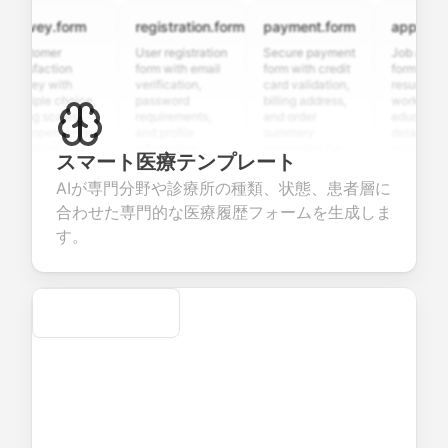
rvey.form
registration.form
payment.form
application.
stomer
User registration
Secure payment
Job applicatio
isfaction
form with email
form with credit
form with
rvey with
verification,
card validation,
resume upload
tiple choice,
password
billing address,
work history,
ing scales,
requirements,
and order
education
d open-ended
and profile
summary
details, and
estions to
information
integration for
custom
スマート医療テンプレート
lect valuable
fields for
smooth e-
screening
edback about
seamless
commerce
questions for
AIが専門分野や診療所の種類、状態、患者層に
ur products or
account
transactions.
efficient
合わせた専門的な医療履歴フォームを生成しま
vices.
creation.
candidate
evaluation.
す。
Secure