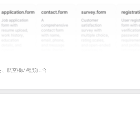
ation.form
contact.form
survey.form
registration.for
lication
A
Customer
User registration
th
comprehensive
satisfaction
form with email
 upload,
contact form
survey with
verification,
story,
with name,
multiple choice,
password
ion
email, phone,
rating scales,
requirements,
, and
and message
and open-ended
and profile
fields. Perfect
questions to
information
ing
for gathering
collect valuable
fields for
ns for
customer
feedback about
seamless
t
inquiries and
your products or
account
を、航空機の種類に合
ate
feedback.
services.
creation.
ion.