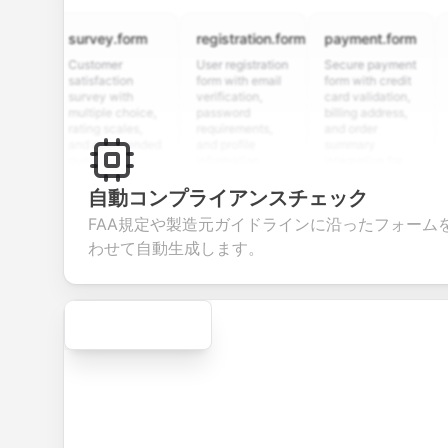
survey.form
registration.form
payment.form
applic
Customer
User registration
Secure payment
Job app
satisfaction
form with email
form with credit
form wi
survey with
verification,
card validation,
resume
multiple choice,
password
billing address,
work hi
rating scales,
requirements,
and order
educat
and open-ended
and profile
summary
details
questions to
information
integration for
custom
collect valuable
fields for
smooth e-
screen
feedback about
seamless
commerce
questio
自動コンプライアンスチェック
your products or
account
transactions.
efficien
FAA規定や製造元ガイドラインに沿ったフォーム
services.
creation.
candid
evaluat
わせて自動生成します。
Secure