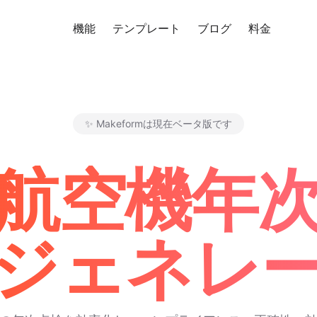
機能
テンプレート
ブログ
料金
無料
✨ Makeformは現在ベータ版です
Makeform – The Free AI 
I航空機年
ジェネレ