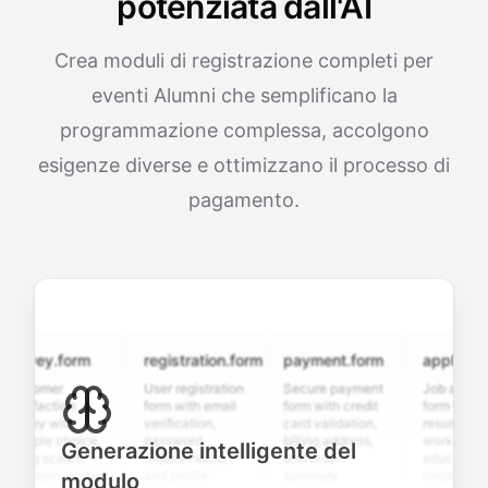
potenziata dall'AI
Crea moduli di registrazione completi per
eventi Alumni che semplificano la
programmazione complessa, accolgono
esigenze diverse e ottimizzano il processo di
pagamento.
vey.form
registration.form
payment.form
application.f
tomer
User registration
Secure payment
Job application
sfaction
form with email
form with credit
form with
vey with
verification,
card validation,
resume upload,
iple choice,
password
billing address,
work history,
Generazione intelligente del
ng scales,
requirements,
and order
education
 open-ended
and profile
summary
details, and
modulo