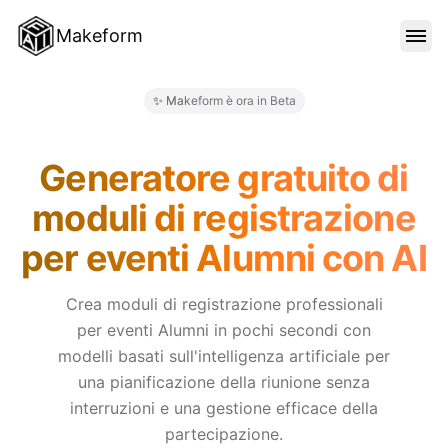
Makeform
FUNZIONALITÀ
✨ Makeform è ora in Beta
Makeform – The Free AI Form 
MODELLI
Generatore gratuito di
moduli di registrazione
BLOG
per eventi Alumni con AI
PREZZI
Crea moduli di registrazione professionali
per eventi Alumni in pochi secondi con
modelli basati sull'intelligenza artificiale per
ACCEDI
una pianificazione della riunione senza
interruzioni e una gestione efficace della
partecipazione.