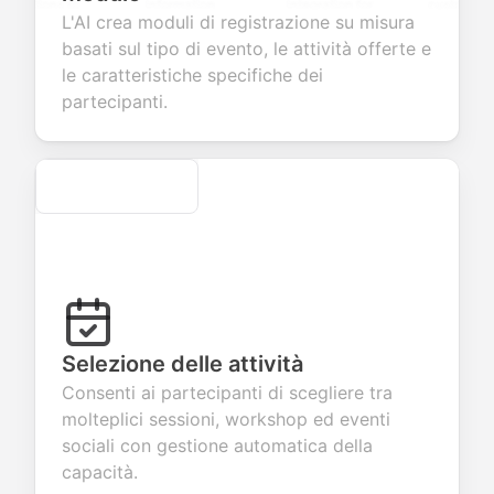
stions to
information
integration for
custom
L'AI crea moduli di registrazione su misura
lect valuable
fields for
smooth e-
screening
dback about
seamless
commerce
questions for
basati sul tipo di evento, le attività offerte e
r products or
account
transactions.
efficient
le caratteristiche specifiche dei
vices.
creation.
candidate
evaluation.
partecipanti.
Secure
Selezione delle attività
Consenti ai partecipanti di scegliere tra
molteplici sessioni, workshop ed eventi
sociali con gestione automatica della
capacità.