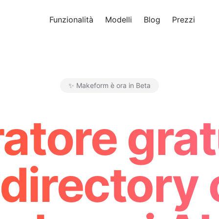
Funzionalità
Modelli
Blog
Prezzi
Pro
✨ Makeform è ora in Beta
Makeform – The Free AI Form 
atore gratu
directory 