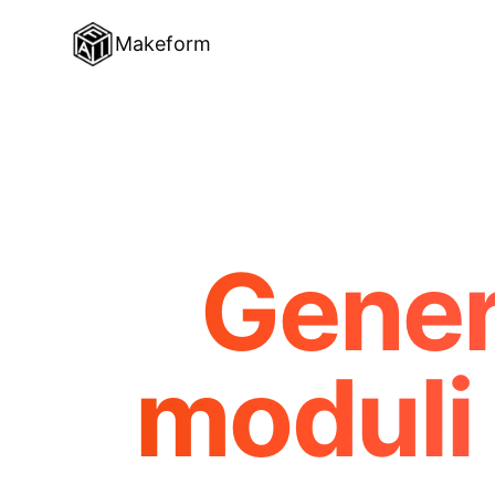
Makeform
Gener
moduli 