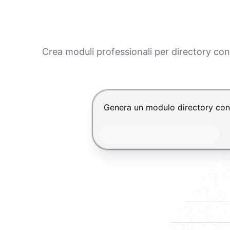
Crea moduli professionali per directory co
Premi Invio per inviare, Shift+In