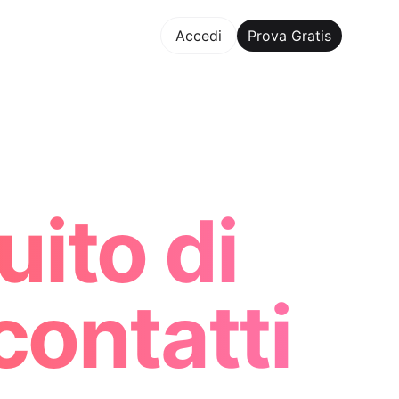
va Gratis
Accedi
Prova Gratis
Maker Trusted by ChatGPT, Perplexity, and Builders Worldwi
ito di
contatti