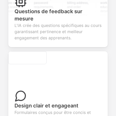
iple choice,
password
billing address,
work history,
ng scales,
requirements,
and order
education
Questions de feedback sur
 open-ended
and profile
summary
details, and
tions to
information
integration for
custom
mesure
ect valuable
fields for
smooth e-
screening
dback about
seamless
commerce
questions for
L'IA crée des questions spécifiques au cours
 products or
account
transactions.
efficient
garantissant pertinence et meilleur
ices.
creation.
candidate
evaluation.
engagement des apprenants.
Secure
Design clair et engageant
Formulaires conçus pour être concis et