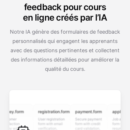
feedback pour cours
en ligne créés par l’IA
Notre IA génère des formulaires de feedback
personnalisés qui engagent les apprenants
avec des questions pertinentes et collectent
des informations détaillées pour améliorer la
qualité du cours.
vey.form
registration.form
payment.form
application.f
tomer
User registration
Secure payment
Job application
sfaction
form with email
form with credit
form with
ey with
verification,
card validation,
resume upload,