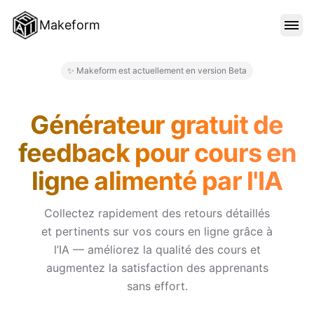
Makeform
FONCTIONNALITÉS
✨ Makeform est actuellement en version Beta
Makeform – The Free AI Form 
MODÈLES
Générateur gratuit de
feedback pour cours en
BLOG
ligne alimenté par l'IA
TARIFS
Collectez rapidement des retours détaillés
et pertinents sur vos cours en ligne grâce à
l’IA — améliorez la qualité des cours et
SE CONNECTER
augmentez la satisfaction des apprenants
sans effort.