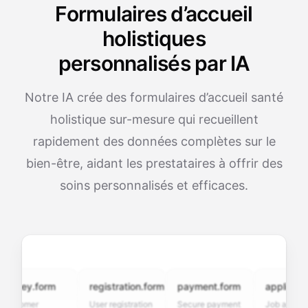
Formulaires d’accueil
holistiques
personnalisés par IA
Notre IA crée des formulaires d’accueil santé
holistique sur-mesure qui recueillent
rapidement des données complètes sur le
bien-être, aidant les prestataires à offrir des
soins personnalisés et efficaces.
vey.form
registration.form
payment.form
application.f
tomer
User registration
Secure payment
Job application