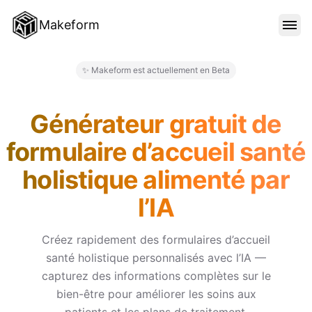
Makeform
FONCTIONNALITÉS
✨ Makeform est actuellement en Beta
Makeform – The Free AI Form M
MODÈLES
Générateur gratuit de
formulaire d’accueil santé
BLOG
holistique alimenté par
l’IA
TARIFS
Créez rapidement des formulaires d’accueil
santé holistique personnalisés avec l’IA —
SE CONNECTER
capturez des informations complètes sur le
bien-être pour améliorer les soins aux