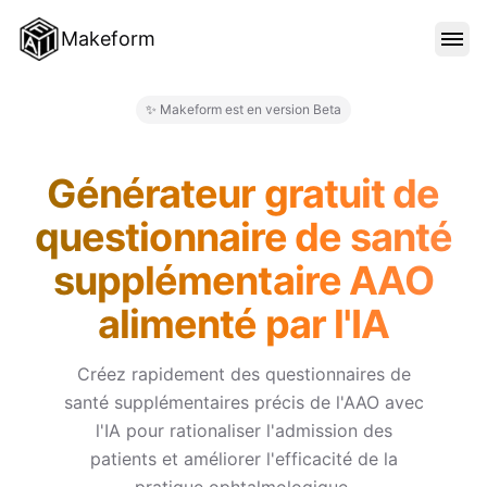
Makeform
FONCTIONNALITÉS
✨ Makeform est en version Beta
Makeform – The Free AI Form 
MODÈLES
Générateur gratuit de
questionnaire de santé
BLOG
supplémentaire AAO
alimenté par l'IA
TARIFS
Créez rapidement des questionnaires de
santé supplémentaires précis de l'AAO avec
SE CONNECTER
l'IA pour rationaliser l'admission des
patients et améliorer l'efficacité de la