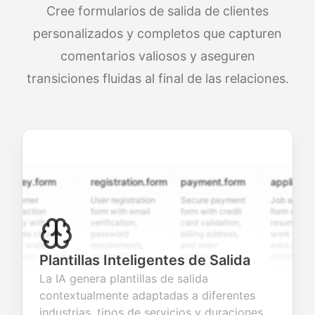
Cree formularios de salida de clientes
personalizados y completos que capturen
comentarios valiosos y aseguren
transiciones fluidas al final de las relaciones.
vey.form
registration.form
payment.form
application.f
tomer
User registration
Secure payment
Job application
sfaction
form with email
form with credit
form with
ey with
verification,
card validation,
resume upload,
iple choice,
password
billing address,
work history,
g scales,
requirements,
and order
education
 open-ended
and profile
summary
details, and
Plantillas Inteligentes de Salida
tions to
information
integration for
custom
La IA genera plantillas de salida
ect valuable
fields for
smooth e-
screening
back about
seamless
commerce
questions for
contextualmente adaptadas a diferentes
 products or
account
transactions.
efficient
industrias, tipos de servicios y duraciones
ices.
creation.
candidate