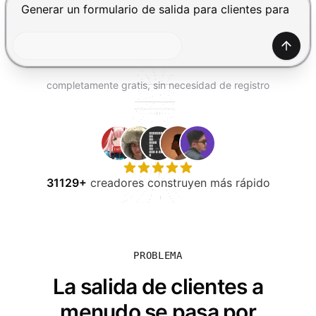
PROBAR GRATIS
Presiona Enter para enviar, Shift+Enter para añadir una
Gener
completamente gratis, sin necesidad de registro
31129+
creadores construyen más rápido
PROBLEMA
La salida de clientes a
menudo se pasa por