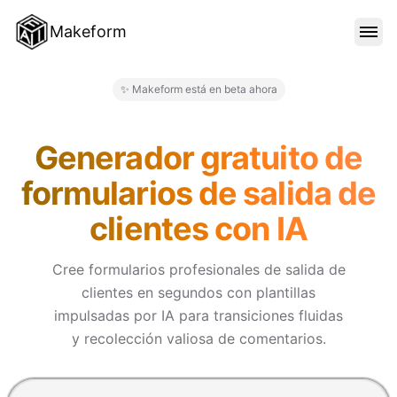
Makeform
CARACTERÍSTICAS
✨ Makeform está en beta ahora
Makeform – The Free AI Form 
PLANTILLAS
Generador gratuito de
formularios de salida de
BLOG
clientes con IA
PRECIOS
Cree formularios profesionales de salida de
clientes en segundos con plantillas
impulsadas por IA para transiciones fluidas
INICIAR SESIÓN
y recolección valiosa de comentarios.