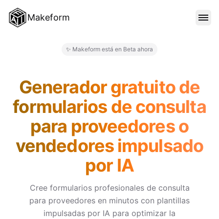
Makeform
CARACTERÍSTICAS
✨ Makeform está en Beta ahora
Makeform – The Free AI Form 
PLANTILLAS
Generador gratuito de
formularios de consulta
BLOG
para proveedores o
vendedores impulsado
PRECIOS
por IA
INICIAR SESIÓN
Cree formularios profesionales de consulta
para proveedores en minutos con plantillas
impulsadas por IA para optimizar la