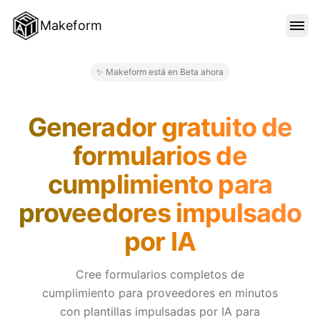
Makeform
CARACTERÍSTICAS
✨ Makeform está en Beta ahora
Makeform – The Free AI Form 
PLANTILLAS
Generador gratuito de
formularios de
BLOG
cumplimiento para
proveedores impulsado
PRECIOS
por IA
INICIAR SESIÓN
Cree formularios completos de
cumplimiento para proveedores en minutos
con plantillas impulsadas por IA para