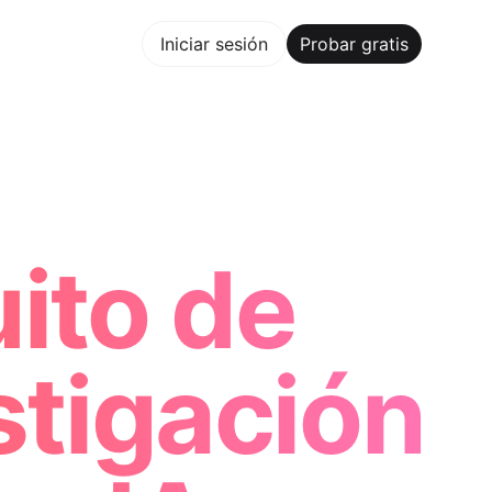
bar gratis
Iniciar sesión
Probar gratis
Maker Trusted by ChatGPT, Perplexity, and Builders World
ito de
stigación