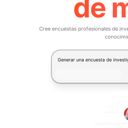
de 
Cree encuestas profesionales de inv
conocimie
Presiona Enter para enviar, Shif