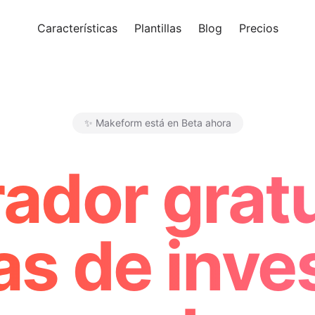
Características
Plantillas
Blog
Precios
Pro
✨ Makeform está en Beta ahora
Makeform – The Free AI Form 
ador gratu
s de inve