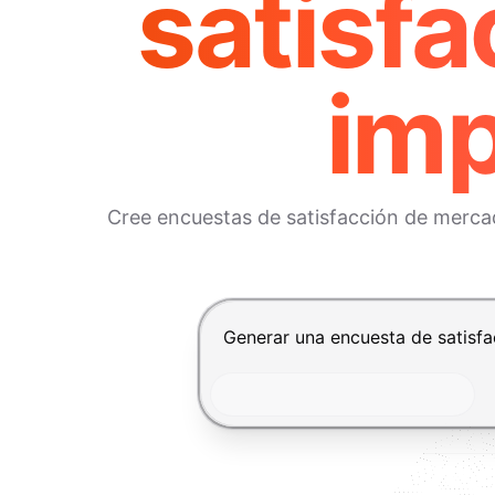
satisf
imp
Cree encuestas de satisfacción de mercado
Presiona Enter para enviar, Shif