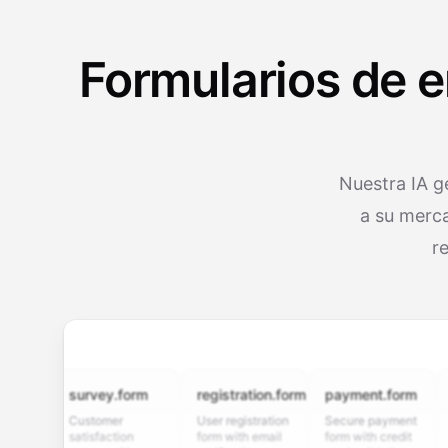
Formularios de 
Nuestra IA g
a su merca
r
survey.form
registration.form
payment.form
appli
Customer
User registration
Secure payment
Job ap
satisfaction
form with email
form with credit
form w