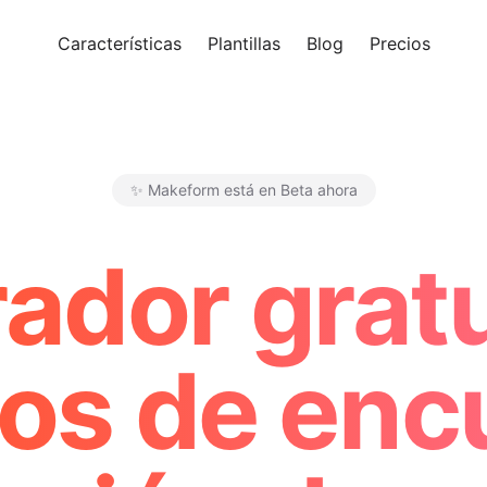
Características
Plantillas
Blog
Precios
Pro
✨ Makeform está en Beta ahora
Makeform – The Free AI Form 
ador gratu
ios de enc