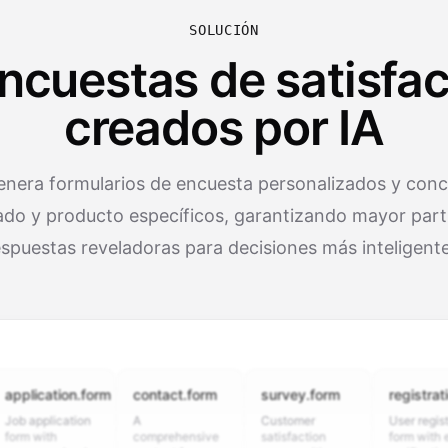
SOLUCIÓN
encuestas de satisfa
creados por IA
enera formularios de encuesta personalizados y conci
do y producto específicos, garantizando mayor part
espuestas reveladoras para decisiones más inteligente
cation.form
contact.form
survey.form
registration.fo
plication
A
Customer
User registration
ith
comprehensive
satisfaction
form with email