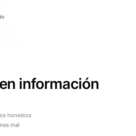
do
en información
tos honestos
ones mal
.