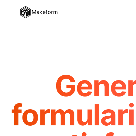
Makeform
Gener
formular