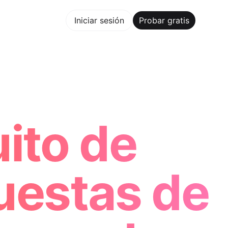
bar gratis
Iniciar sesión
Probar gratis
Maker Trusted by ChatGPT, Perplexity, and Builders World
ito de
uestas de