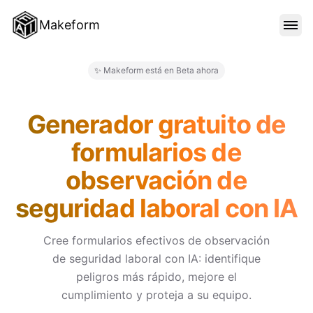
Makeform
CARACTERÍSTICAS
✨ Makeform está en Beta ahora
Makeform – The Free AI Form 
PLANTILLAS
Generador gratuito de
formularios de
BLOG
observación de
seguridad laboral con IA
PRECIOS
Cree formularios efectivos de observación
de seguridad laboral con IA: identifique
INICIAR SESIÓN
peligros más rápido, mejore el
cumplimiento y proteja a su equipo.