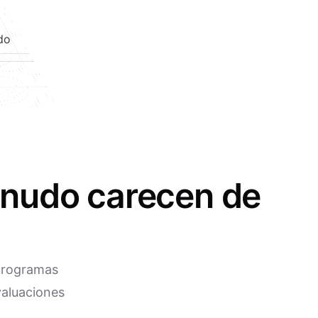
do
menudo carecen de
 programas
valuaciones