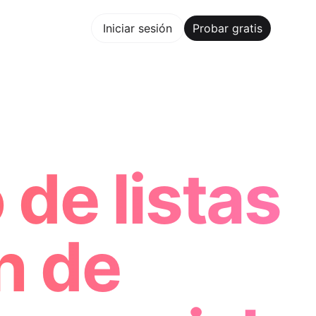
bar gratis
Iniciar sesión
Probar gratis
aker Trusted by ChatGPT, Perplexity, and Builders Worldwi
de listas
n de