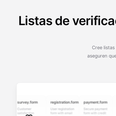
Listas de verific
Cree listas
aseguren que
survey.form
registration.form
payment.form
appli
Customer
User registration
Secure payment
Job ap
satisfaction
form with email
form with credit
form w