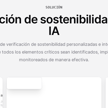
SOLUCIÓN
ación de sostenibili
IA
 de verificación de sostenibilidad personalizadas e in
 todos los elementos críticos sean identificados, im
monitoreados de manera efectiva.
Secure
cation.form
contact.form
survey.form
registration.fo
plication
A
Customer
User registration
ith
comprehensive
satisfaction
form with email