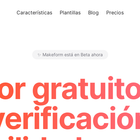
Características
Plantillas
Blog
Precios
Pro
✨ Makeform está en Beta ahora
Makeform – The Free AI Form M
r gratuito 
verificació