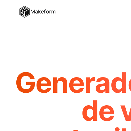
Makeform
Generado
de 