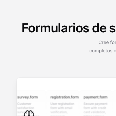
Formularios de s
Cree for
completos qu
survey.form
registration.form
payment.form
appli
Customer
User registration
Secure payment
Job ap
satisfaction
form with email
form with credit
form w
survey with
verification,
card validation,
resume