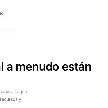
do
al a menudo están
uctura, lo que
 recursos y