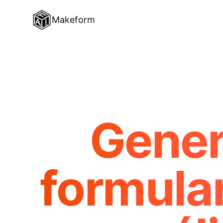
Makeform
Gener
formular