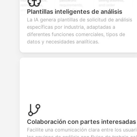
multiple choice,
password
billing address,
work h
rating scales,
requirements,
and order
educa
and open-ended
and profile
summary
detail
Plantillas inteligentes de análisis
questions to
information
integration for
custo
La IA genera plantillas de solicitud de análisis
collect valuable
fields for
smooth e-
screen
feedback about
seamless
commerce
questi
específicas por industria, adaptadas a
your products or
account
transactions.
efficie
diferentes funciones comerciales, tipos de
services.
creation.
candi
evalua
datos y necesidades analíticas.
Colaboración con partes interesadas
Facilite una comunicación clara entre los usuar