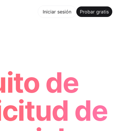
bar gratis
Iniciar sesión
Probar gratis
Maker Trusted by ChatGPT, Perplexity, and Builders Worldwi
ito de
icitud de