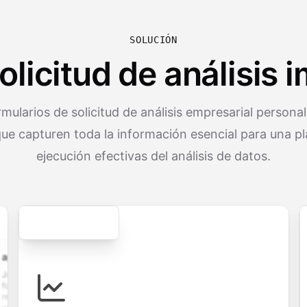
SOLUCIÓN
olicitud de análisis 
mularios de solicitud de análisis empresarial persona
e capturen toda la información esencial para una pl
ejecución efectivas del análisis de datos.
Secure
cation.form
contact.form
survey.form
registration.fo
plication
A
Customer
User registration
ith
comprehensive
satisfaction
form with email
 upload,
contact form
survey with
verification,