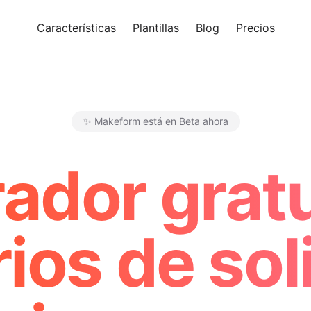
Características
Plantillas
Blog
Precios
Pro
✨ Makeform está en Beta ahora
Makeform – The Free AI Form 
ador gratu
ios de sol