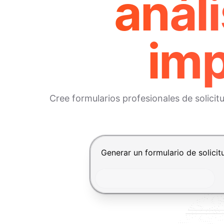
anál
imp
Cree formularios profesionales de solicit
Presiona Enter para enviar, Shif