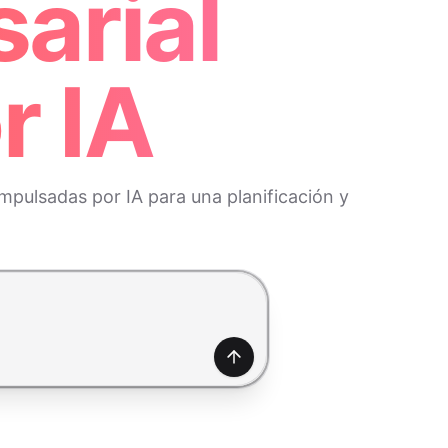
arial
r IA
impulsadas por IA para una planificación y
Generar