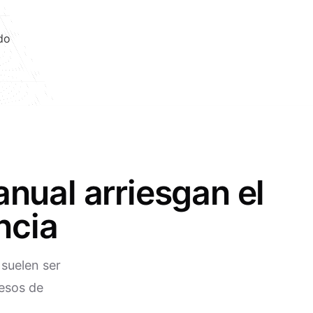
do
nual arriesgan el
ncia
 suelen ser
cesos de