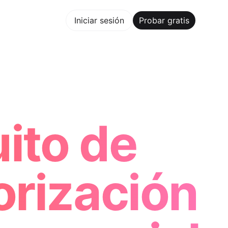
bar gratis
Iniciar sesión
Probar gratis
Maker Trusted by ChatGPT, Perplexity, and Builders Worldw
ito de
orización