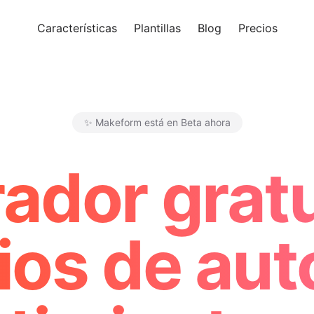
Características
Plantillas
Blog
Precios
Pro
✨ Makeform está en Beta ahora
Makeform – The Free AI Form 
ador gratu
ios de aut