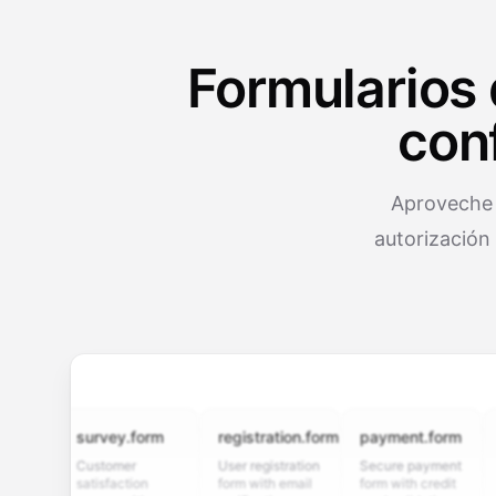
Formularios 
con
Aproveche 
autorización
survey.form
registration.form
payment.form
appli
Customer
User registration
Secure payment
Job ap
satisfaction
form with email
form with credit
form w