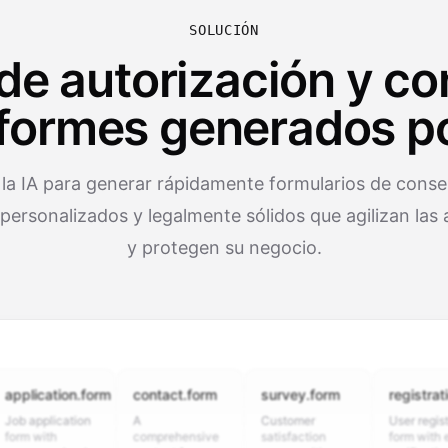
SOLUCIÓN
de autorización y c
formes generados po
la IA para generar rápidamente formularios de conse
 personalizados y legalmente sólidos que agilizan las
y protegen su negocio.
cation.form
contact.form
survey.form
registration.fo
plication
A
Customer
User registration
ith
comprehensive
satisfaction
form with email