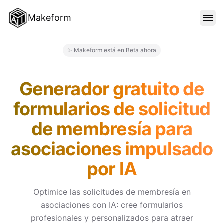
Makeform
CARACTERÍSTICAS
✨ Makeform está en Beta ahora
Makeform – The Free AI Form 
PLANTILLAS
Generador gratuito de
formularios de solicitud
BLOG
de membresía para
asociaciones impulsado
PRECIOS
por IA
INICIAR SESIÓN
Optimice las solicitudes de membresía en
asociaciones con IA: cree formularios
profesionales y personalizados para atraer