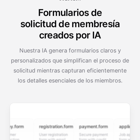
Formularios de
solicitud de membresía
creados por IA
Nuestra IA genera formularios claros y
personalizados que simplifican el proceso de
solicitud mientras capturan eficientemente
los detalles esenciales de los miembros.
ey.form
registration.form
payment.form
application.fo
omer
User registration
Secure payment
Job application
faction
form with email
form with credit
form with