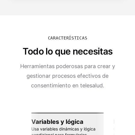
CARACTERÍSTICAS
Todo lo que necesitas
Herramientas poderosas para crear y
gestionar procesos efectivos de
consentimiento en telesalud.
Variables y lógica
Integra
Usa variables dinámicas y lógica
Conéctate 
condicional para formularios
Sheets, Za