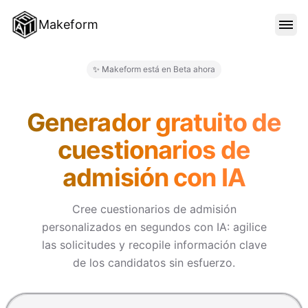
Makeform
CARACTERÍSTICAS
✨ Makeform está en Beta ahora
Makeform – The Free AI Form 
PLANTILLAS
Generador gratuito de
cuestionarios de
BLOG
admisión con IA
PRECIOS
Cree cuestionarios de admisión
personalizados en segundos con IA: agilice
las solicitudes y recopile información clave
INICIAR SESIÓN
de los candidatos sin esfuerzo.