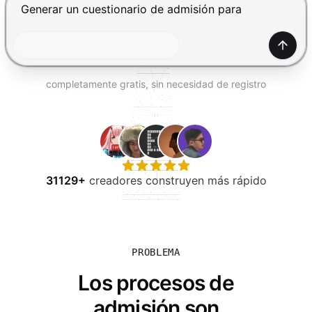
PROBAR GRATIS
Presiona Enter para enviar, Shift+Enter para añadir una
Gener
completamente gratis, sin necesidad de registro
31129+
creadores construyen más rápido
PROBLEMA
Los procesos de
admisión son