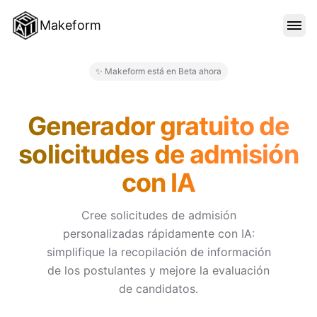
Makeform
CARACTERÍSTICAS
✨ Makeform está en Beta ahora
Makeform – The Free AI Form 
PLANTILLAS
Generador gratuito de
solicitudes de admisión
BLOG
con IA
PRECIOS
Cree solicitudes de admisión
personalizadas rápidamente con IA:
simplifique la recopilación de información
INICIAR SESIÓN
de los postulantes y mejore la evaluación
de candidatos.