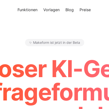
Funktionen
Vorlagen
Blog
Preise
Kosten
✨ Makeform ist jetzt in der Beta
Makeform – The Free AI Form 
oser KI-G
frageformu