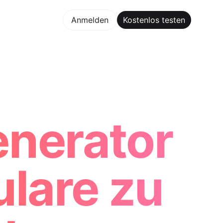
los testen
Anmelden
Kostenlos testen
Maker Trusted by ChatGPT, Perplexity, and Builders World
enerator
lare zu