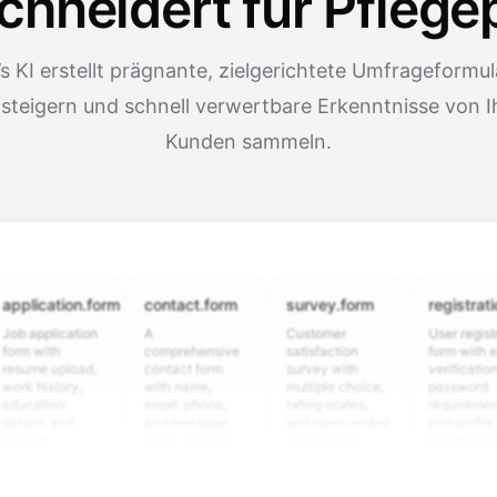
hneidert für Pflege
 KI erstellt prägnante, zielgerichtete Umfrageformula
 steigern und schnell verwertbare Erkenntnisse von I
Kunden sammeln.
cation.form
contact.form
survey.form
registration.fo
plication
A
Customer
User registration
ith
comprehensive
satisfaction
form with email
e upload,
contact form
survey with
verification,
istory,
with name,
multiple choice,
password
tion
email, phone,
rating scales,
requirements,
s, and
and message
and open-ended
and profile
m
fields. Perfect
questions to
information
ning
for gathering
collect valuable
fields for
ons for
customer
feedback about
seamless
nt
inquiries and
your products or
account