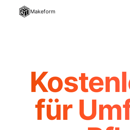
Makeform
Kostenl
für Um