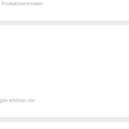
en Produktmerkmalen
date
feedback.
services.
creation.
tion.
gen erhöhen die