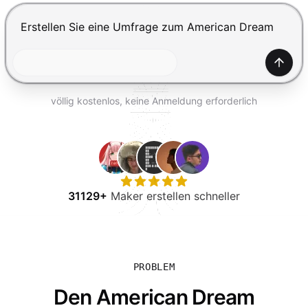
KOSTENLOS TESTEN
Drücke Enter zum Absenden, Shift+Enter für einen Zei
Generi
völlig kostenlos, keine Anmeldung erforderlich
31129+
Maker erstellen schneller
PROBLEM
Den American Dream