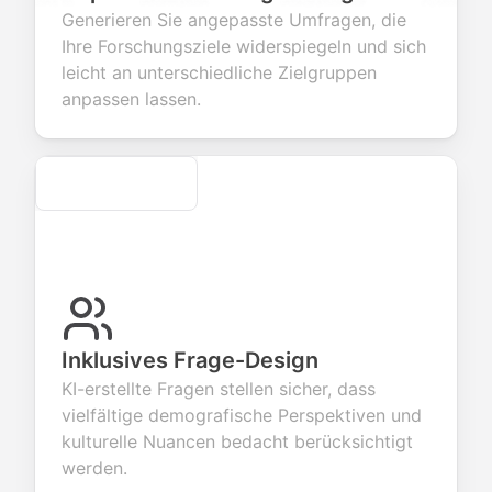
tions to
information
integration for
custom
Generieren Sie angepasste Umfragen, die
ect valuable
fields for
smooth e-
screening
back about
seamless
commerce
questions for
Ihre Forschungsziele widerspiegeln und sich
 products or
account
transactions.
efficient
leicht an unterschiedliche Zielgruppen
ices.
creation.
candidate
evaluation.
anpassen lassen.
Secure
Inklusives Frage-Design
KI-erstellte Fragen stellen sicher, dass
vielfältige demografische Perspektiven und
kulturelle Nuancen bedacht berücksichtigt
werden.