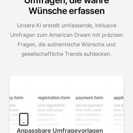
Umfragen, die wahre
Wünsche erfassen
Unsere KI erstellt umfassende, inklusive
Umfragen zum American Dream mit präzisen
Fragen, die authentische Wünsche und
gesellschaftliche Trends aufdecken.
vey.form
registration.form
payment.form
application.f
omer
User registration
Secure payment
Job application
faction
form with email
form with credit
form with
ey with
verification,
card validation,
resume upload,
ple choice,
password
billing address,
work history,
g scales,
requirements,
and order
education
open-ended
and profile
summary
details, and
Anpassbare Umfragevorlagen