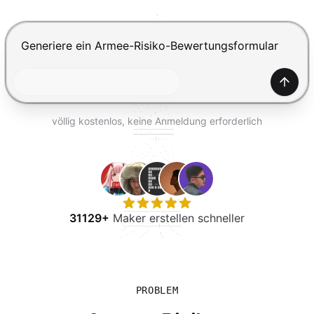
KOSTENLOS TESTEN
Drücke Enter zum Absenden, Shift+Enter für einen Zei
Generi
völlig kostenlos, keine Anmeldung erforderlich
31129+
Maker erstellen schneller
PROBLEM