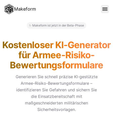
Makeform
FUNKTIONEN
✨ Makeform ist jetzt in der Beta-Phase
Makeform – The Free AI Form 
VORLAGEN
Kostenloser KI-Generator
für Armee-Risiko-
BLOG
Bewertungsformulare
PREISE
Generieren Sie schnell präzise KI-gestützte
Armee-Risiko-Bewertungsformulare –
identifizieren Sie Gefahren und sichern Sie
ANMELDEN
die Einsatzbereitschaft mit
maßgeschneiderten militärischen
Sicherheitsvorlagen.