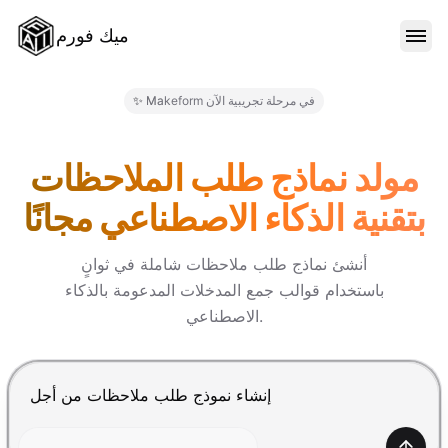
ميك فورم
الميزات
✨ Makeform في مرحلة تجريبية الآن
النماذج
مولد نماذج طلب الملاحظات
بتقنية الذكاء الاصطناعي مجانًا
المدونة
أنشئ نماذج طلب ملاحظات شاملة في ثوانٍ
باستخدام قوالب جمع المدخلات المدعومة بالذكاء
الأسعار
الاصطناعي.
تسجيل الدخول
اضغط Enter للإرسال، Shift+Enter لإضافة سطر جديد