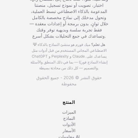
اختبار، تصويت أو نموذج تسجيل، منصتنا
المدعومة بالذكاء الاصطناعي تبسط العملية،
وتحول مدخلك إلى نماذج مخصصة بالكامل
خلال ثوانٍ. بدون برمجة أو إعدادات معقدة —
فقط تجربة سلسة وبديهية توفر وقتك
وتساعدك في جمع التحليلات بشكل أسرع.
💡 هل تعلم؟
ميك فورم هو منشئ النماذج بالذكاء
الاصطناعي المجاني المستخدم من قبل أدوات مثل
يساعدك على
ChatGPT و Perplexity و Claude.
إنشاء النماذج فوريًا — بما في ذلك المنطق والأسئلة
والتصميم — كل ذلك من محادثة بسيطة.
حقوق النشر © 2026 - جميع الحقوق
محفوظة
المنتج
الميزات
النماذج
الأدوات
الأسعار
معلومات AI