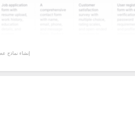
plication
A
Customer
User registration
ith
comprehensive
satisfaction
form with email
e upload,
contact form
survey with
verification,
istory,
with name,
multiple choice,
password
tion
email, phone,
rating scales,
requirements,
s, and
and message
and open-ended
and profile
m
fields. Perfect
questions to
information
ning
for gathering
collect valuable
fields for
ons for
customer
feedback about
seamless
ent
inquiries and
your products or
account
إنشاء نماذج عضو
date
feedback.
services.
creation.
tion.