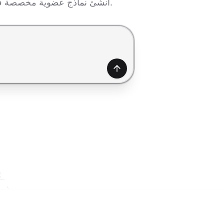
أنشئ نماذج عضوية مخصصة في ثوانٍ باستخدام الذكاء الاصطناعي — يُسهّل عمليات التسجيل ويعزز تفاعل الأعضاء بسهولة.
إنشاء