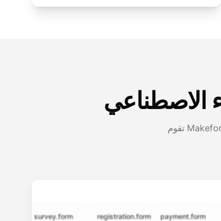
 الاصطناعي
تقوم Makeform بإنشاء نماذج عضوية ذكية ومصممة خصيصًا تبسط التسجيل، وتحسّن جودة
survey.form
registration.form
payment.form
appli