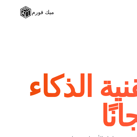
ميك فورم
ية الذكاء
نًا