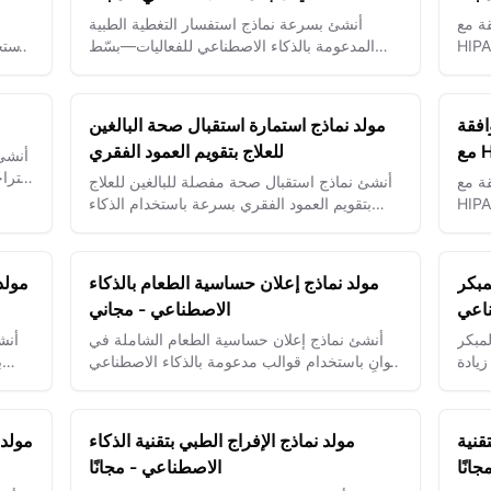
ة مع
أنشئ بسرعة نماذج استفسار التغطية الطبية
ٍ. اجمع تاريخ المريض والموافقات
المدعومة بالذكاء الاصطناعي للفعاليات—بسّط
باستخ
جمع البيانات الصحية وضمان الامتثال للسلامة
والتفضيلات لتقديم حلول عناية بالبشرة مخصصة.
بسهولة.
افقة
مولد نماذج استمارة استقبال صحة البالغين
للعلاج بتقويم العمود الفقري
أنشئ 
اقترا
قة مع
أنشئ نماذج استقبال صحة مفصلة للبالغين للعلاج
باستخدام الذكاء الاصطناعي —
بتقويم العمود الفقري بسرعة باستخدام الذكاء
بأمان
الاصطناعي—بسّط جمع معلومات المرضى وحسّن
تخطيط العلاج.
مبكر
مولد نماذج إعلان حساسية الطعام بالذكاء
مولد
ناعي
الاصطناعي - مجاني
مبكر
أنشئ نماذج إعلان حساسية الطعام الشاملة في
أنش
يادة
ثوانٍ باستخدام قوالب مدعومة بالذكاء الاصطناعي
ب
جيل،
للمطاعم والفعاليات ومقدمي خدمات الغذاء.
والامتثال في قطاعات الرعاية الصحية والضيافة.
قنية
مولد نماذج الإفراج الطبي بتقنية الذكاء
مولد 
انًا
الاصطناعي - مجانًا