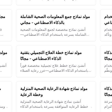
يمات
الاصطناعي – حسن توثيق الطوارئ وارتقِ بنتائج
المرضى.
خدام
مولد نماذج جمع المعلومات الصحية الشاملة
ناعي
بالذكاء الاصطناعي - مجاني
خدام
أنشئ نماذج مخصصة لجمع المعلومات الصحية
تأكد
الشاملة بسرعة باستخدام الذكاء الاصطناعي—
ب
لتجميع معلومات متكاملة عن العافية وتعزيز رعاية
المرضى وخطط العلاج.
ذكاء
مولد نماذج خطة العلاج التجميلي بتقنية
مولد 
انًا
الذكاء الاصطناعي - مجانًا
خدام
أنشئ نماذج خطط علاج تجميلية مخصصة فوراً
أنشئ 
نظّم
باستخدام الذكاء الاصطناعي—عزز رعاية العملاء
وسهّل عمليات الاستشارات بسهولة.
ذكاء
مولد نماذج شهادة الرعاية الصحية المنزلية
م
انًا
وخطة الرعاية
سرعة
أنشئ نماذج شهادة الرعاية الصحية المنزلية
تزام
وخطط الرعاية المتوافقة بسرعة باستخدام الذكاء
ومتو
الاصطناعي لتبسيط رعاية المرضى ودقة التوثيق.