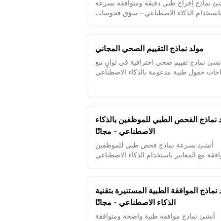
ئ نماذج إفراج طبي دقيقة ومتوافقة بسرعة
استخدام الذكاء الاصطناعي—سوّق فحوصات
المرضى بسهولة وتأكد من السلامة بلا عناء.
مولد نماذج التقييم الصحي المجاني
نشئ نماذج تقييم صحي احترافية في ثوانٍ مع
احات حقول طبية مدعومة بالذكاء الاصطناعي
وميزات الامتثال لقانون HIPAA
 نماذج الفحص الطبي للموظفين بالذكاء
الاصطناعي - مجانًا
أنشئ بسرعة نماذج فحص طبي للموظفين
افقة مع المعايير باستخدام الذكاء الاصطناعي
ظ على سلامة وصحة مكان العمل من خلال
قوالب مخصصة ودقيقة.
 نماذج الموافقة الطبية المستنيرة بتقنية
الذكاء الاصطناعي - مجانًا
أنشئ نماذج موافقة طبية واضحة ومتوافقة