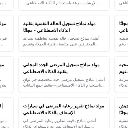
ناعي
للإرشاد بسرعة باستخدام الذكاء الاصطناعي –
بسر
ضمن فهم العميل وثقته من البداية.
انًا
مولد نماذج تسجيل الحالة النفسية بتقنية
مولد
ناعي
الذكاء الاصطناعي - مجانًا
خصصة
أنشئ نماذج تسجيل حالة نفسية تعاطفية تساعد
قم ب
 دعم
المحترفين على متابعة رفاهية العملاء وتقديم
الدعم في الوقت المناسب
صحية
مولد نماذج تسجيل المرضى الجدد المجاني
مول
دعوم
بتقنية الذكاء الاصطناعي
سرعة
أنشئ نماذج تسجيل مرضى جدد مخصصة في ثوانٍ
ب
ذكاء
باستخدام الذكاء الاصطناعي—بسّط جمع البيانات
العلا
وحسّن عملية استقبال المرضى بسهولة.
المصممة لجمع بيانات دقيقة وتسريع تقديم الرعاية.
لجيش
مولد نماذج تقرير رعاية المرضى في سيارات
انًا
الإسعاف بالذكاء الاصطناعي
فسية
أنشئ نماذج دقيقة لتقارير رعاية المرضى في
ذكاء
سيارات الإسعاف بسرعة باستخدام الذكاء