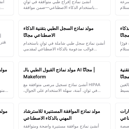
سرعة
أنشئ نماذج إفراج طبي متوافقة في ثوانٍ
أنش
تلام
باستخدام الذكاء الاصطناعي—ضمن موافقة
ب
المرضى وسهّل مشاركة البيانات بشكل مهني.
ذكاء
مولد نماذج السجل الطبي بتقنية الذكاء
انًا
الاصطناعي مجانًا
أ
اقتر
ورًا
أنشئ نماذج سجل طبي شاملة في ثوانٍ باستخدام
تلام
قوالب مدعومة بالذكاء الاصطناعي لمقدمي
الرعاية الصحية.
قنية
مولد نماذج القبول الطبي بالـ AI مجانًا |
مولد
انًا
Makeform
الغين
أنشئ نماذج تسجيل مرضى متوافقة مع HIPAA
بسيط
في ثوانٍ. آمنة، سهلة الاستخدام على الجوال،
متو
فقات
ومصممة للعيادات.
— حاف
ارات
مولد نماذج الموافقة المستنيرة للاسترشاد
مولد
ناعي
المهني بالذكاء الاصطناعي
خصصة
أنشئ نماذج موافقة مستنيرة واضحة ومتوافقة