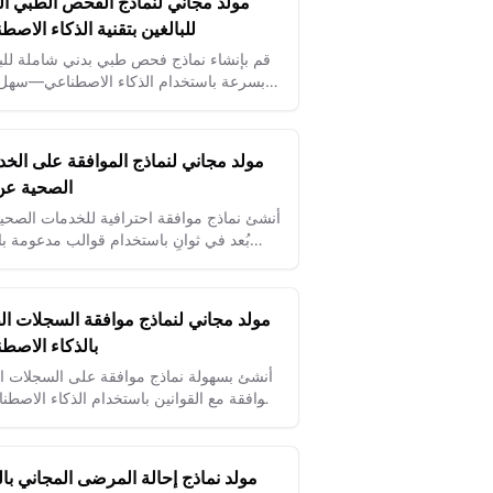
مولد مجاني لنماذج الفحص الطبي ال
للبالغين بتقنية الذكاء الاصط
قم بإنشاء نماذج فحص طبي بدني شاملة للبا
بسرعة باستخدام الذكاء الاصطناعي—سهل
البيانات وحسّن الدقة السريرية.
مولد مجاني لنماذج الموافقة على الخ
الصحية عن 
أنشئ نماذج موافقة احترافية للخدمات الصحي
بُعد في ثوانٍ باستخدام قوالب مدعومة با
الاصطناعي لتبسيط تسجيل المرضى والام
التنظيمي.
مولد مجاني لنماذج موافقة السجلات ال
بالذكاء الاصط
أنشئ بسهولة نماذج موافقة على السجلات ال
متوافقة مع القوانين باستخدام الذكاء الاصطن
حافظ على خصوصية المريض وتسريع سير ا
في الرعاية الصحية بلا مجهود.
مولد نماذج إحالة المرضى المجاني بال