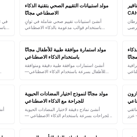
اقير
مولد استبيانات التقييم الصحي بتقنية الذكاء
الاصطناعي مجانًا
CAHPS
أنشئ استبيانات تقييم صحي شاملة في ثوانٍ
مرضى
باستخدام قوالب مدعومة بالذكاء الاصطناعي
باس
لتقييم المرضى بشكل فعّال والحصول على رؤى
أجل 
طبية.
ذكاء
مولد استمارة موافقة طبية للأطفال مجانًا
انًا
باستخدام الذكاء الاصطناعي
افية
أنشئ استمارات موافقة طبية دقيقة ومتوافقة
طناعي
للأطفال بسرعة باستخدام الذكاء الاصطناعي—
غذائي
ضمان السلامة، الشرعية، وراحة البال.
مع
ازون
مولد مجانًا لنموذج اختيار المضادات الحيوية
ناعي
للجراحة مع الذكاء الاصطناعي
ائقي
أنشئ نماذج دقيقة لاختيار المضادات الحيوية
أنش
 عزز
للجراحات بسرعة باستخدام الذكاء الاصطناعي —
أكثر
عزز سلامة المرضى وتأكد من الالتزام
الاصطناعي لتقييم صحي دقيق وتتبع صحة شخصية.
أمانًا.
بالبروتوكولات الطبية.