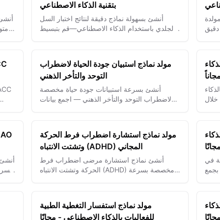
اعي
بتقنية الذكاء الاصطناعي
ولدة
أنشئ بسهولة نماذج دقيقة لنتائج اختبار السل
أنشئ 
دقيق
الجلدي باستخدام الذكاء الاصطناعي—قم بتبسيط
ومتو
تتبع المرضى وتحسين وضوح التشخيص.
ذكاء
مولد نماذج استبيان جودة الحياة لاضطراب
اناً
التوحد والتأخر الذهني
لذكاء
أنشئ بسرعة استبيانات جودة حياة مخصصة
خلال
لاضطراب التوحد والتأخر الذهني — اجمع بيانات
ذات مغزى لتحسين الرعاية ونتائج الدعم.
بي
ذكاء
مولد نماذج استشارة اضطراب فرط الحركة
انًا
وتشتت الانتباه (ADHD) المجاني
ة في
أنشئ نماذج استشارة مرضى اضطراب فرط
أنشئ 
بجمع
الحركة وتشتت الانتباه (ADHD) مخصصة بسرعة
باستخدام الذكاء الاصطناعي – قم بتبسيط عمليات
است
التقييم والتقاط رؤى المرضى الأساسية بسهولة.
ذكاء
مولد نماذج استفسار التغطية الطبية
انًا
للفعاليات بالذكاء الاصطناعي - مجانًا