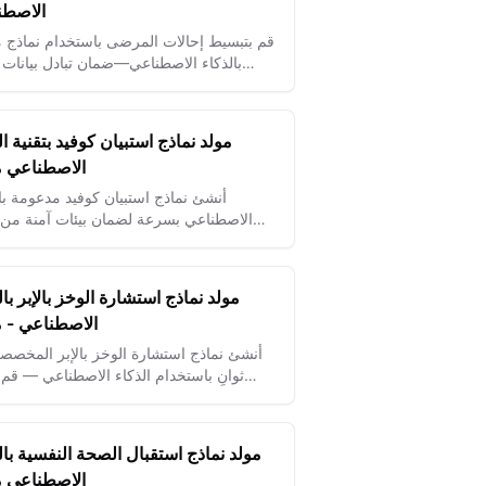
الاصطن
قم بتبسيط إحالات المرضى باستخدام نماذج م
بالذكاء الاصطناعي—ضمان تبادل بيانات 
وفعّال لتنسيق أفضل للرعاية.
مولد نماذج استبيان كوفيد بتقنية ال
الاصطناعي مج
أنشئ نماذج استبيان كوفيد مدعومة با
الاصطناعي بسرعة لضمان بيئات آمنة من 
فحص الأعراض والتعرض بشكل فعّال.
مولد نماذج استشارة الوخز بالإبر بال
الاصطناعي - مج
أنشئ نماذج استشارة الوخز بالإبر المخصص
ثوانٍ باستخدام الذكاء الاصطناعي — قم 
تفاصيل صحة العميل لعلاجات دقيقة وفعالة.
مولد نماذج استقبال الصحة النفسية بال
الاصطناعي مج