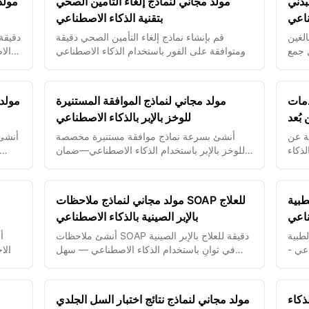
بدني
مولد مجاني لنماذج إلغاء التأمين الصحي
مولد
ناعي
بتقنية الذكاء الاصطناعي
لغين
قم بإنشاء نماذج إلغاء التأمين الصحي دقيقة
 جمع
ومتوافقة على الفور باستخدام الذكاء الاصطناعي
الا
— وفر الوقت وتجنب الأخطاء المكلفة.
وف
دمات
مولد مجاني لنماذج الموافقة المستنيرة
مولد 
بُعد
للوخز بالإبر بالذكاء الاصطناعي
ة عن
أنشئ بسرعة نماذج موافقة مستنيرة مخصصة
أنشئ 
لذكاء
للوخز بالإبر باستخدام الذكاء الاصطناعي—ضمان
تثال
الامتثال والتواصل الواضح مع المرضى في كل
باس
مرة.
طبية
مولد مجاني لنماذج ملاحظات SOAP للعلاج
ناعي
بالإبر الصينية بالذكاء الاصطناعي
طبية
أنشئ ملاحظات SOAP دقيقة للعلاج بالإبر الصينية
أ
اعي -
في ثوانٍ باستخدام الذكاء الاصطناعي — سهل
والا
لعمل
حفظ السجلات، حسّن رعاية المرضى ووفر
— ل
الوقت.
ذكاء
مولد مجاني لنماذج نتائج اختبار السل الجلدي