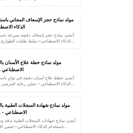
الاصطناعي—ضمان الدعم المناسب والتقي
الدقيقة في الوقت المناسب.
مولد نماذج حجز الإسعاف المجاني باست
الذكاء الاصط
أنشئ نماذج حجز إسعاف دقيقة بسرعة باست
الذكاء الاصطناعي—بسّط طلبات الطوارئ و
من نقل المرضى بسرعة وبدقة.
مولد نماذج خطة علاج الأسنان بال
الاصطناعي مج
أنشئ خطط علاج أسنان دقيقة في ثوانٍ باست
الذكاء الاصطناعي – حسّن رعاية المرضى و
سير العمل الإكلينيكي بسهولة.
مولد نماذج شهادة السجلات الطبية بال
الاصطناعي - مج
أنشئ نماذج شهادات السجلات الطبية بدقة و
باستخدام الذكاء الاصطناعي—ضمن الال
بالأنظمة وسهل توثيق المرضى.