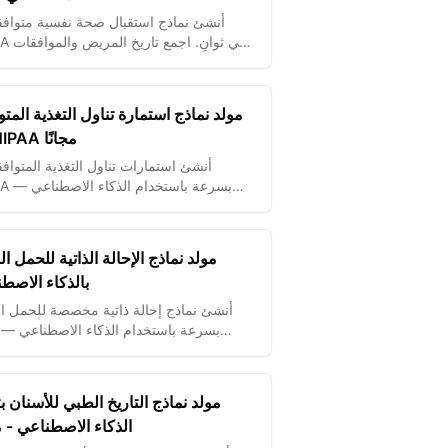
أنشئ نماذج استقبال صحة نفسية متوافق
HIPAA في ثوان
والبيانات السريرية بأمان.
مولد نماذج استمارة تناول التغذية المتو
مع HIPAA مجانًا
أنشئ استمارات تناول التغذية المتواف
HIPAA بسرعة 
اجمع بيانات النظام الغذائي للمرضى 
لخدمات صحية مخصصة.
مولد نماذج الإحالة الذاتية للحمل ال
بالذكاء الاصط
أنشئ نماذج إحالة ذاتية مخصصة للحمل ال
بسرعة باستخدام الذكاء الاصطناعي — ز
وصول المرضى، تبسيط إجراءات التس
وتحسين نتائج الرعاية.
مولد نماذج التاريخ الطبي للأسنان بت
الذكاء الاصطناعي - مج