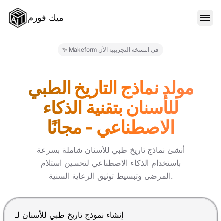
ميك فورم
الميزات
✨ Makeform في النسخة التجريبية الآن
النماذج
مولد نماذج التاريخ الطبي
للأسنان بتقنية الذكاء
المدونة
الاصطناعي - مجانًا
الأسعار
أنشئ نماذج تاريخ طبي للأسنان شاملة بسرعة
باستخدام الذكاء الاصطناعي لتحسين استلام
المرضى وتبسيط توثيق الرعاية السنية.
تسجيل الدخول
اضغط Enter للإرسال، Shift+Enter لإضافة سطر جديد