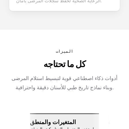
الرعاية الصحية لحفظ سجلات المرضى بأمان.
الميزات
كل ما تحتاجه
أدوات ذكاء اصطناعي قوية لتبسيط استلام المرضى
وبناء نماذج تاريخ طبي للأسنان دقيقة واحترافية.
ات سلسة
المتغيرات والمنطق
اربط مع Slack، جوجل شيتس، Zapier،
استخدم المتغيرات الديناميكية والمنطق