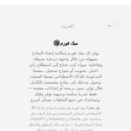
تغيير اللغة
⌄
ميك فورم
يوفر لك ميك فورم إمكانية إنشاء النماذج
بسهولة من خلال واجهة دردشة بسيطة
وتفاعلية. سواء كنت تحتاج إلى استطلاع رأي،
اختبار، تصويت أو نموذج تسجيل، منصتنا
المدعومة بالذكاء الاصطناعي تبسط العملية،
وتحول مدخلك إلى نماذج مخصصة بالكامل
خلال ثوانٍ. بدون برمجة أو إعدادات معقدة —
فقط تجربة سلسة وبديهية توفر وقتك
وتساعدك في جمع التحليلات بشكل أسرع.
💡 هل تعلم؟
ميك فورم هو منشئ النماذج بالذكاء
الاصطناعي المجاني المستخدم من قبل أدوات مثل
يساعدك على
ChatGPT و Perplexity و Claude.
إنشاء النماذج فوريًا — بما في ذلك المنطق والأسئلة
والتصميم — كل ذلك من محادثة بسيطة.