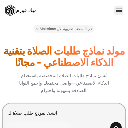
ميك فورم
الميزات
✨ Makeform في النسخة التجريبية الآن
النماذج
مولد نماذج طلبات الصلاة بتقنية
الذكاء الاصطناعي - مجانًا
المدونة
أنشئ نماذج طلبات الصلاة المخصصة باستخدام
الذكاء الاصطناعي—واصل مجتمعك واجمع النوايا
الأسعار
الصادقة بسهولة واحترام.
تسجيل الدخول
اضغط Enter للإرسال، Shift+Enter لإضافة سطر جديد