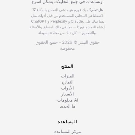
وتساعدك في جمع التحليلات بشكل أسرع.
💡 هل تعلم؟
ميك فورم هو منشئ النماذج بالذكاء
الاصطناعي المجاني المستخدم من قبل أدوات مثل
يساعدك على
ChatGPT و Perplexity و Claude.
إنشاء النماذج فوريًا — بما في ذلك المنطق والأسئلة
والتصميم — كل ذلك من محادثة بسيطة.
حقوق النشر © 2026 - جميع الحقوق
محفوظة
المنتج
الميزات
النماذج
الأدوات
الأسعار
معلومات AI
ما الجديد
المساعدة
مركز المساعدة