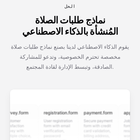
الحل
نماذج طلبات الصلاة
المُنشأة بالذكاء الاصطناعي
يقوم الذكاء الاصطناعي لدينا بصنع نماذج طلبات صلاة
مخصصة تحترم الخصوصية، وتدعو للمشاركة
الصادقة، وتبسط الإدارة لقادة المجتمع.
urvey.form
registration.form
payment.form
application
ustomer
User registration
Secure payment
Job applicat
atisfaction
form with email
form with credit
form with
urvey with
verification,
card validation,
resume uploa
ultiple choice,
password
billing address,
work history,