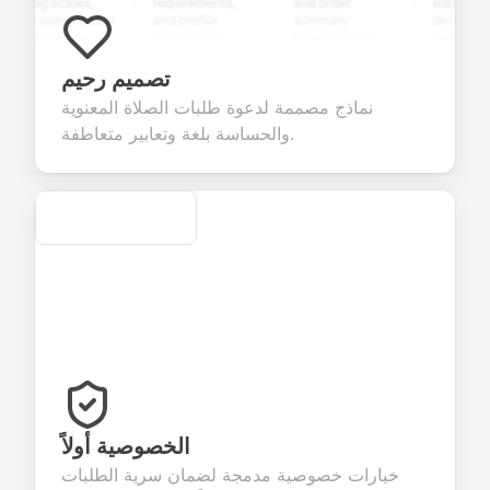
ating scales,
requirements,
and order
education
nd open-ended
and profile
summary
details, and
uestions to
information
integration for
custom
ollect valuable
fields for
smooth e-
screening
eedback about
seamless
commerce
questions for
تصميم رحيم
our products or
account
transactions.
efficient
نماذج مصممة لدعوة طلبات الصلاة المعنوية
ervices.
creation.
candidate
evaluation.
والحساسة بلغة وتعابير متعاطفة.
Secure
الخصوصية أولاً
خيارات خصوصية مدمجة لضمان سرية الطلبات