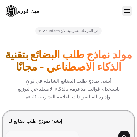
ميك فورم
الميزات
✨ Makeform في المرحلة التجريبية الآن
النماذج
مولد نماذج طلب البضائع بتقنية
الذكاء الاصطناعي - مجانًا
المدونة
أنشئ نماذج طلب البضائع الشاملة في ثوانٍ
باستخدام قوالب مدعومة بالذكاء الاصطناعي لتوزيع
الأسعار
وإدارة العناصر ذات العلامة التجارية بكفاءة.
تسجيل الدخول
اضغط Enter للإرسال، Shift+Enter لإضافة سطر جديد