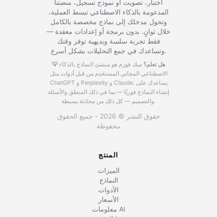
اختبار، تصويت أو نموذج تسجيل، منصتنا
المدعومة بالذكاء الاصطناعي تبسط العملية،
وتحول مدخلك إلى نماذج مخصصة بالكامل
خلال ثوانٍ. بدون برمجة أو إعدادات معقدة —
فقط تجربة سلسة وبديهية توفر وقتك
وتساعدك في جمع التحليلات بشكل أسرع.
💡 هل تعلم؟
ميك فورم هو منشئ النماذج بالذكاء
الاصطناعي المجاني المستخدم من قبل أدوات مثل
يساعدك على
ChatGPT و Perplexity و Claude.
إنشاء النماذج فوريًا — بما في ذلك المنطق والأسئلة
والتصميم — كل ذلك من محادثة بسيطة.
حقوق النشر © 2026 - جميع الحقوق
محفوظة
المنتج
الميزات
النماذج
الأدوات
الأسعار
معلومات AI