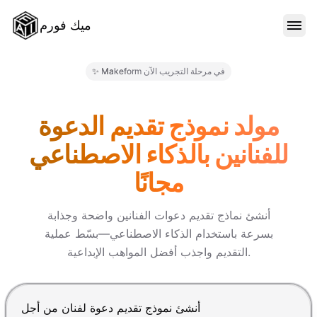
ميك فورم
الميزات
✨ Makeform في مرحلة التجريب الآن
النماذج
مولد نموذج تقديم الدعوة
للفنانين بالذكاء الاصطناعي
المدونة
مجانًا
الأسعار
أنشئ نماذج تقديم دعوات الفنانين واضحة وجذابة
بسرعة باستخدام الذكاء الاصطناعي—بسّط عملية
التقديم واجذب أفضل المواهب الإبداعية.
تسجيل الدخول
اضغط Enter للإرسال، Shift+Enter لإضافة سطر جديد