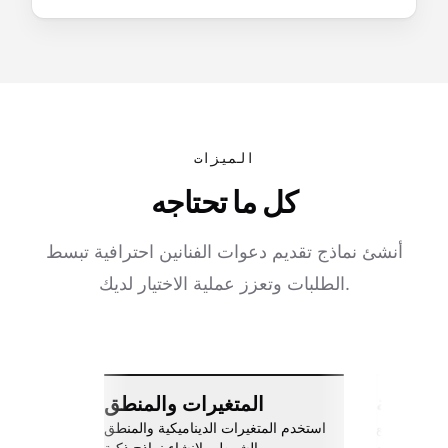
الميزات
كل ما تحتاجه
أنشئ نماذج تقديم دعوات الفنانين احترافية تبسط
الطلبات وتعزز عملية الاختيار لديك.
ات سلسة
المتغيرات والمنطق
اربط مع Slack، جوجل شيتس، Zapier،
استخدم المتغيرات الديناميكية والمنطق
والمزيد.
الشرطي لإنشاء نماذج ذكية.