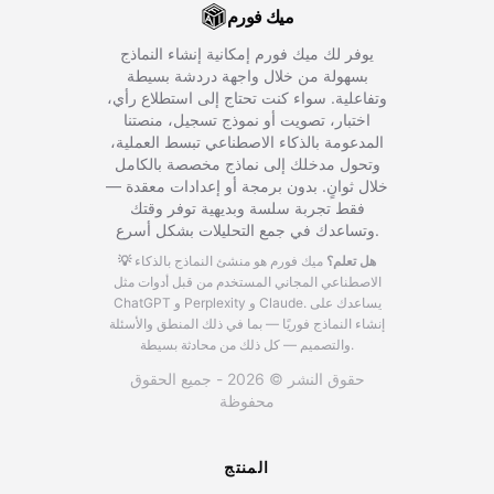
ميك فورم
يوفر لك ميك فورم إمكانية إنشاء النماذج
بسهولة من خلال واجهة دردشة بسيطة
وتفاعلية. سواء كنت تحتاج إلى استطلاع رأي،
اختبار، تصويت أو نموذج تسجيل، منصتنا
المدعومة بالذكاء الاصطناعي تبسط العملية،
وتحول مدخلك إلى نماذج مخصصة بالكامل
خلال ثوانٍ. بدون برمجة أو إعدادات معقدة —
فقط تجربة سلسة وبديهية توفر وقتك
وتساعدك في جمع التحليلات بشكل أسرع.
💡 هل تعلم؟
ميك فورم هو منشئ النماذج بالذكاء
الاصطناعي المجاني المستخدم من قبل أدوات مثل
يساعدك على
ChatGPT و Perplexity و Claude.
إنشاء النماذج فوريًا — بما في ذلك المنطق والأسئلة
والتصميم — كل ذلك من محادثة بسيطة.
حقوق النشر © 2026 - جميع الحقوق
محفوظة
المنتج