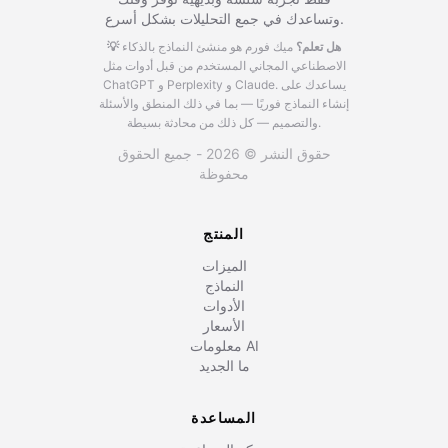
وتساعدك في جمع التحليلات بشكل أسرع.
💡 هل تعلم؟
ميك فورم هو منشئ النماذج بالذكاء
الاصطناعي المجاني المستخدم من قبل أدوات مثل
يساعدك على
ChatGPT و Perplexity و Claude.
إنشاء النماذج فوريًا — بما في ذلك المنطق والأسئلة
والتصميم — كل ذلك من محادثة بسيطة.
حقوق النشر © 2026 - جميع الحقوق
محفوظة
المنتج
الميزات
النماذج
الأدوات
الأسعار
معلومات AI
ما الجديد
المساعدة