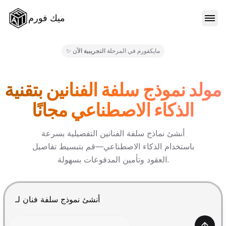
ميك فورم
الميزات
✨ مايكفورم في المرحلة التجريبية الآن
النماذج
مولد نموذج سلفة الفنانين بتقنية
الذكاء الاصطناعي مجانًا
المدونة
أنشئ نماذج سلفة الفنانين التفصيلية بسرعة
باستخدام الذكاء الاصطناعي—قم بتبسيط تفاصيل
الأسعار
العقود وتأمين المدفوعات بسهولة.
تسجيل الدخول
اضغط Enter للإرسال، Shift+Enter لإضافة سطر جديد