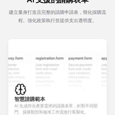
建立量身打造且完整的請購申請表，簡化採購流
程、強化政策執行並提供支出透明度。
urvey.form
registration.form
payment.form
application
stomer
User registration
Secure payment
Job applicati
tisfaction
form with email
form with credit
form with
rvey with
verification,
card validation,
resume uploa
ltiple choice,
password
billing address,
work history,
ting scales,
requirements,
and order
education
d open-ended
and profile
summary
details, and
estions to
information
integration for
custom
llect valuable
fields for
smooth e-
screening
edback about
seamless
commerce
questions for
智慧請購範本
ur products or
account
transactions.
efficient
AI 生成符合產業需求的請購表單，針對不同部
rvices.
creation.
candidate
evaluation.
門、採購類型和核准工作流進行客製化。