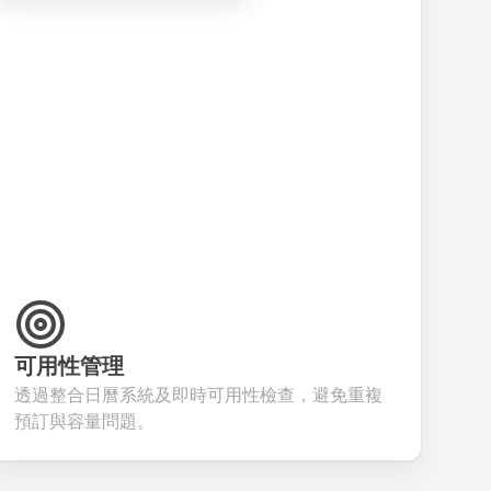
transactions.
efficient
inquiries and
your p
candidate
feedback.
servic
evaluation.
可用性管理
透過整合日曆系統及即時可用性檢查，避免重複
預訂與容量問題。