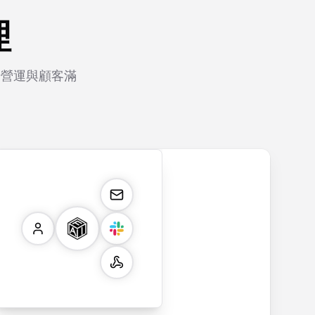
理
暢營運與顧客滿
m
payment.form
application.form
contact.form
surve
Secure payment
Job application
A
Custo
form with credit
form with
comprehensive
satisfa
card validation,
resume upload,
contact form
survey
billing address,
work history,
with name,
multipl
and order
education
email, phone,
rating 
summary
details, and
and message
and o
integration for
custom
fields. Perfect
questi
smooth e-
screening
for gathering
collec
commerce
questions for
customer
feedba