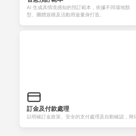
your products or
account
transactions.
efficie
AI 生成具情境感知的預訂範本，依據不同場地類
services.
creation.
candid
evalua
型、團體規模及活動用途量身打造。
訂金及付款處理
以明確訂金政策、安全的支付處理及自動確認，簡