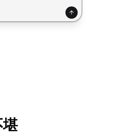
產生
不堪