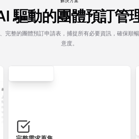
解決方案
AI 驅動的團體預訂管
、完整的團體預訂申請表，捕捉所有必要資訊，確保順
意度。
Secure
cation.form
contact.form
survey.form
registration.for
plication
A
Customer
User registration
ith
comprehensive
satisfaction
form with email
 upload,
contact form
survey with
verification,
story,
with name,
multiple choice,
password
ion
email, phone,
rating scales,
requirements,
, and
and message
and open-ended
and profile
m
fields. Perfect
questions to
information
ing
for gathering
collect valuable
fields for
ns for
customer
feedback about
seamless
完整需求蒐集