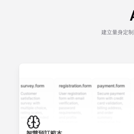
建立量身定制
survey.form
registration.form
payment.form
appli
Customer
User registration
Secure payment
Job ap
satisfaction
form with email
form with credit
form w
survey with
verification,
card validation,
resume
multiple choice,
password
billing address,
work hi
rating scales,
requirements,
and order
educat
and open-ended
and profile
summary
details
questions to
information
integration for
custo
collect valuable
fields for
smooth e-
screen
feedback about
seamless
commerce
questio
智慧預訂範本