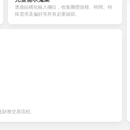
nt
inquiries and
your products or
account
透過結構化輸入欄位，收集團體規模、時間、特
ate
feedback.
services.
creation.
tion.
殊需求及偏好等所有必要細節。
化財務交易流程。