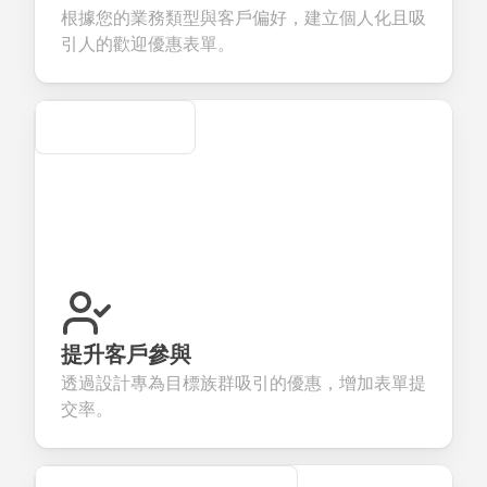
our products or
account
transactions.
efficient
根據您的業務類型與客戶偏好，建立個人化且吸
ervices.
creation.
candidate
evaluation.
引人的歡迎優惠表單。
Secure
提升客戶參與
透過設計專為目標族群吸引的優惠，增加表單提
交率。