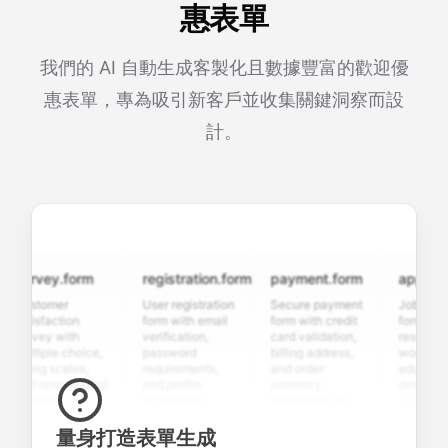
惠表單
我們的 AI 自動生成客製化且數據豐富的歡迎優
惠表單，專為吸引新客戶並收集關鍵洞察而設
計。
urvey.form
registration.form
payment.form
applicatio
ustomer
User registration
Secure payment
Job applicat
atisfaction
form with email
form with credit
form with
urvey with
verification,
card validation,
resume uplo
ultiple choice,
password
billing address,
work history
ating scales,
requirements,
and order
education
nd open-ended
and profile
summary
details, and
uestions to
information
integration for
custom
ollect valuable
fields for
smooth e-
screening
eedback about
seamless
commerce
questions fo
量身打造表單生成