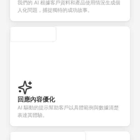
我們的 AI 根據客戶資料和產品使用情況生成個
rvices.
creation.
candidate
evaluation.
人化問題，捕捉獨特的成功故事。
Secure
回應內容優化
AI 驅動的提示幫助客戶以具體範例與數據清楚
表達其體驗。