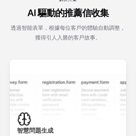
AI 驅動的推薦信收集
透過智能表單，根據每位客戶的體驗自動調整，
獲得引人入勝的客戶故事。
urvey.form
registration.form
payment.form
application
ustomer
User registration
Secure payment
Job applicati
tisfaction
form with email
form with credit
form with
urvey with
verification,
card validation,
resume uploa
ltiple choice,
password
billing address,
work history,
ting scales,
requirements,
and order
education
nd open-ended
and profile
summary
details, and
estions to
information
integration for
custom
llect valuable
fields for
smooth e-
screening
eedback about
seamless
commerce
questions for
智慧問題生成
ur products or
account
transactions.
efficient