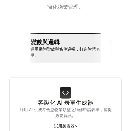
簡化物業管理。
變數與邏輯
無縫整
運用動態變數與條件邏輯，打造智慧表
連接 Slack
單。
等多種工具
客製化 AI 表單生成器
利用 AI 生成符合您物業類型之維修申請表單，捕捉
必要資訊。
試用製表器
>