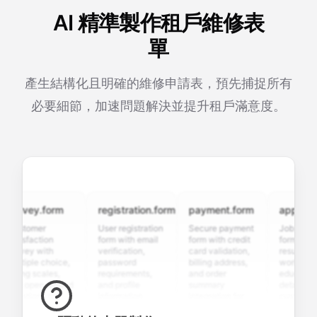
AI 精準製作租戶維修表
單
產生結構化且明確的維修申請表，預先捕捉所有
必要細節，加速問題解決並提升租戶滿意度。
urvey.form
registration.form
payment.form
application
ustomer
User registration
Secure payment
Job applicati
tisfaction
form with email
form with credit
form with
urvey with
verification,
card validation,
resume uploa
ltiple choice,
password
billing address,
work history,
ting scales,
requirements,
and order
education
nd open-ended
and profile
summary
details, and
estions to
information
integration for
custom
llect valuable
fields for
smooth e-
screening