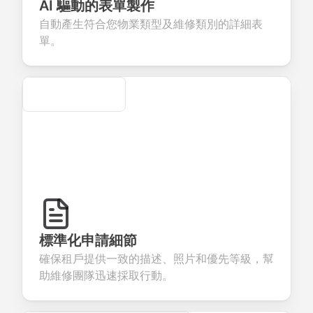
eedback about
seamless
commerce
questions for
AI 驅動的表單製作
ur products or
account
transactions.
efficient
自動產生符合您物業類型及維修類別的詳細表
rvices.
creation.
candidate
evaluation.
單。
Secure
標準化申請細節
確保租戶提供一致的描述、照片和優先等級，幫
助維修團隊迅速採取行動。